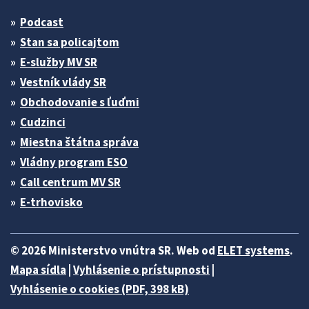
Podcast
Stan sa policajtom
E-služby MV SR
Vestník vlády SR
Obchodovanie s ľuďmi
Cudzinci
Miestna štátna správa
Vládny program ESO
Call centrum MV SR
E-trhovisko
© 2026 Ministerstvo vnútra SR. Web od
ELET systems
.
Mapa sídla
|
Vyhlásenie o prístupnosti
|
Vyhlásenie o cookies (PDF, 398 kB)