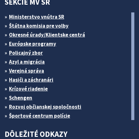
SEKCIE MV SR
Ministerstvo vnútra SR
Štátna komisia pre volby
Okresné úrady/Klientske centrá
Európske programy
Policajný zbor
Azyl a migrácia
Verejná správa
Hasiči a záchranári
Krízové riadenie
Schengen
Rozvoj občianskej spoločnosti
Športové centrum polície
DÔLEŽITÉ ODKAZY