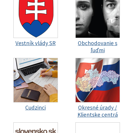
Vestník vlády SR
Obchodovanie s
ľuďmi
Cudzinci
Okresné úrady /
Klientske centrá