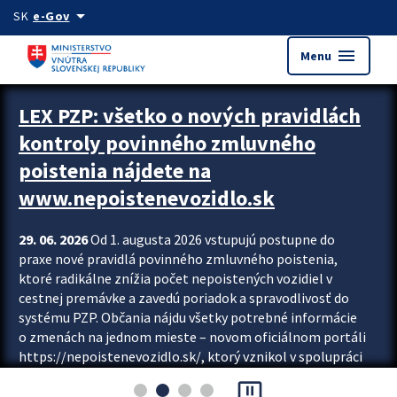
Preskocit na hlavný obsah
arrow_drop_down
SK
e-Gov
menu
Menu
Zastavit automatický posun upútavok
LEX PZP: všetko o nových pravidlách
kontroly povinného zmluvného
poistenia nájdete na
www.nepoistenevozidlo.sk
29. 06. 2026
Od 1. augusta 2026 vstupujú postupne do
praxe nové pravidlá povinného zmluvného poistenia,
ktoré radikálne znížia počet nepoistených vozidiel v
cestnej premávke a zavedú poriadok a spravodlivosť do
systému PZP. Občania nájdu všetky potrebné informácie
o zmenách na jednom mieste – novom oficiálnom portáli
https://nepoistenevozidlo.sk/, ktorý vznikol v spolupráci
Slovenskej kancelárie poisťovateľov (SKP), Slovenskej
pause_presentation
asociácie poisťovní (SLASPO) a Ministerstva vnútra SR.