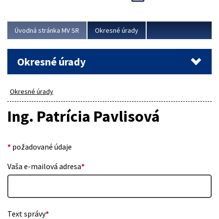
Novinky predstavili na...
Viac
Úvodná stránka MV SR
Okresné úrady
Okresné úrady
Okresné úrady
Ing. Patrícia Pavlisová
*
požadované údaje
Vaša e-mailová adresa
*
Text správy
*