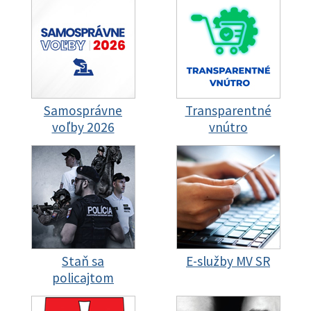
Samosprávne
Transparentné
voľby 2026
vnútro
Staň sa
E-služby MV SR
policajtom