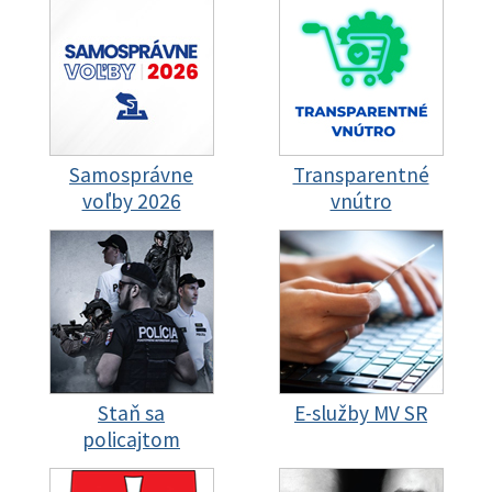
Samosprávne
Transparentné
voľby 2026
vnútro
Staň sa
E-služby MV SR
policajtom