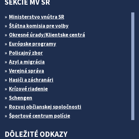
SEKCIE MV SR
Ministerstvo vnútra SR
Štátna komisia pre volby
Okresné úrady/Klientske centrá
Európske programy
Policajný zbor
Azyl a migrácia
Verejná správa
Hasiči a záchranári
Krízové riadenie
Schengen
Rozvoj občianskej spoločnosti
Športové centrum polície
DÔLEŽITÉ ODKAZY