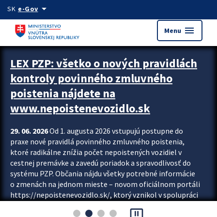
Preskocit na hlavný obsah
arrow_drop_down
SK
e-Gov
menu
Menu
Zastavit automatický posun upútavok
LEX PZP: všetko o nových pravidlách
kontroly povinného zmluvného
poistenia nájdete na
www.nepoistenevozidlo.sk
29. 06. 2026
Od 1. augusta 2026 vstupujú postupne do
praxe nové pravidlá povinného zmluvného poistenia,
ktoré radikálne znížia počet nepoistených vozidiel v
cestnej premávke a zavedú poriadok a spravodlivosť do
systému PZP. Občania nájdu všetky potrebné informácie
o zmenách na jednom mieste – novom oficiálnom portáli
https://nepoistenevozidlo.sk/, ktorý vznikol v spolupráci
Slovenskej kancelárie poisťovateľov (SKP), Slovenskej
pause_presentation
asociácie poisťovní (SLASPO) a Ministerstva vnútra SR.