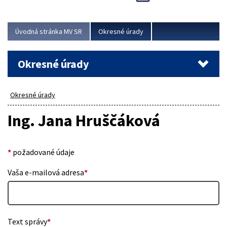
Novinky predstavili na...
Viac
Úvodná stránka MV SR
Okresné úrady
Okresné úrady
Okresné úrady
Ing. Jana Hruščáková
*
požadované údaje
Vaša e-mailová adresa
*
Text správy
*