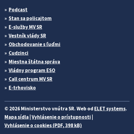
Podcast
Stan sa policajtom
E-služby MV SR
Vestník vlády SR
Obchodovanie s ľuďmi
Cudzinci
Miestna štátna správa
Vládny program ESO
Call centrum MV SR
E-trhovisko
© 2026 Ministerstvo vnútra SR. Web od
ELET systems
.
Mapa sídla
|
Vyhlásenie o prístupnosti
|
Vyhlásenie o cookies (PDF, 398 kB)