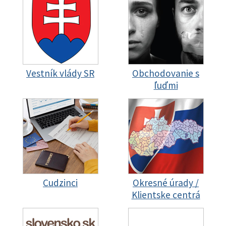
Vestník vlády SR
Obchodovanie s
ľuďmi
Cudzinci
Okresné úrady /
Klientske centrá