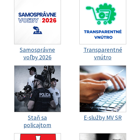
Samosprávne
Transparentné
voľby 2026
vnútro
Staň sa
E-služby MV SR
policajtom