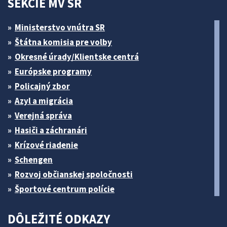
SEKCIE MV SR
Ministerstvo vnútra SR
Štátna komisia pre volby
Okresné úrady/Klientske centrá
Európske programy
Policajný zbor
Azyl a migrácia
Verejná správa
Hasiči a záchranári
Krízové riadenie
Schengen
Rozvoj občianskej spoločnosti
Športové centrum polície
DÔLEŽITÉ ODKAZY