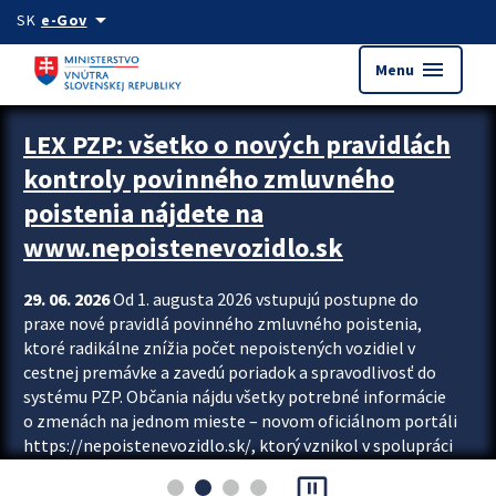
Preskocit na hlavný obsah
arrow_drop_down
SK
e-Gov
menu
Menu
Zastavit automatický posun upútavok
LEX PZP: všetko o nových pravidlách
kontroly povinného zmluvného
poistenia nájdete na
www.nepoistenevozidlo.sk
29. 06. 2026
Od 1. augusta 2026 vstupujú postupne do
praxe nové pravidlá povinného zmluvného poistenia,
ktoré radikálne znížia počet nepoistených vozidiel v
cestnej premávke a zavedú poriadok a spravodlivosť do
systému PZP. Občania nájdu všetky potrebné informácie
o zmenách na jednom mieste – novom oficiálnom portáli
https://nepoistenevozidlo.sk/, ktorý vznikol v spolupráci
Slovenskej kancelárie poisťovateľov (SKP), Slovenskej
pause_presentation
asociácie poisťovní (SLASPO) a Ministerstva vnútra SR.