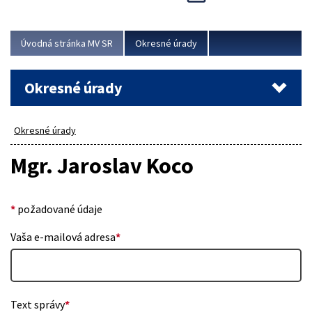
Novinky predstavili na...
Viac
Úvodná stránka MV SR
Okresné úrady
Okresné úrady
Okresné úrady
Mgr. Jaroslav Koco
*
požadované údaje
Vaša e-mailová adresa
*
Text správy
*