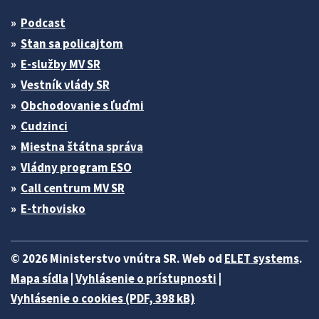
Podcast
Stan sa policajtom
E-služby MV SR
Vestník vlády SR
Obchodovanie s ľuďmi
Cudzinci
Miestna štátna správa
Vládny program ESO
Call centrum MV SR
E-trhovisko
© 2026 Ministerstvo vnútra SR. Web od
ELET systems
.
Mapa sídla
|
Vyhlásenie o prístupnosti
|
Vyhlásenie o cookies (PDF, 398 kB)