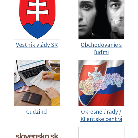
Vestník vlády SR
Obchodovanie s
ľuďmi
Cudzinci
Okresné úrady /
Klientske centrá