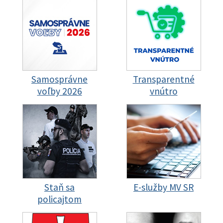
Samosprávne
Transparentné
voľby 2026
vnútro
Staň sa
E-služby MV SR
policajtom