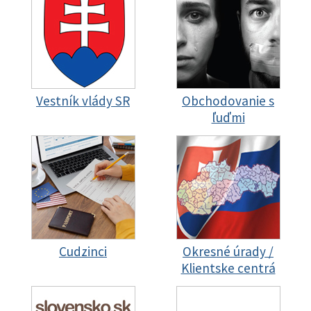
Vestník vlády SR
Obchodovanie s
ľuďmi
Cudzinci
Okresné úrady /
Klientske centrá