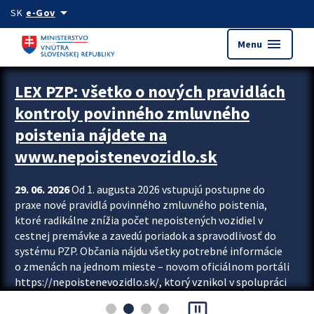
Preskocit na hlavný obsah
arrow_drop_down
SK
e-Gov
menu
Menu
Zastavit automatický posun upútavok
LEX PZP: všetko o nových pravidlách
kontroly povinného zmluvného
poistenia nájdete na
www.nepoistenevozidlo.sk
29. 06. 2026
Od 1. augusta 2026 vstupujú postupne do
praxe nové pravidlá povinného zmluvného poistenia,
ktoré radikálne znížia počet nepoistených vozidiel v
cestnej premávke a zavedú poriadok a spravodlivosť do
systému PZP. Občania nájdu všetky potrebné informácie
o zmenách na jednom mieste – novom oficiálnom portáli
https://nepoistenevozidlo.sk/, ktorý vznikol v spolupráci
Slovenskej kancelárie poisťovateľov (SKP), Slovenskej
pause_presentation
asociácie poisťovní (SLASPO) a Ministerstva vnútra SR.