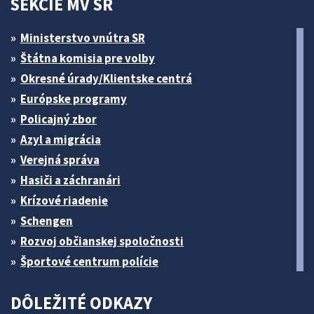
SEKCIE MV SR
Ministerstvo vnútra SR
Štátna komisia pre volby
Okresné úrady/Klientske centrá
Európske programy
Policajný zbor
Azyl a migrácia
Verejná správa
Hasiči a záchranári
Krízové riadenie
Schengen
Rozvoj občianskej spoločnosti
Športové centrum polície
DÔLEŽITÉ ODKAZY