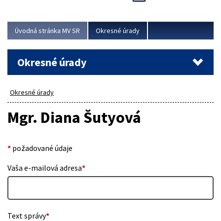
Novinky predstavili na...
Viac
Úvodná stránka MV SR
Okresné úrady
Okresné úrady
Okresné úrady
Mgr. Diana Šutyová
*
požadované údaje
Vaša e-mailová adresa
*
Text správy
*