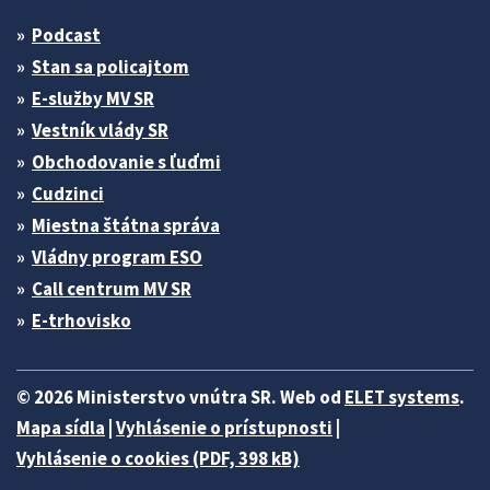
Podcast
Stan sa policajtom
E-služby MV SR
Vestník vlády SR
Obchodovanie s ľuďmi
Cudzinci
Miestna štátna správa
Vládny program ESO
Call centrum MV SR
E-trhovisko
© 2026 Ministerstvo vnútra SR. Web od
ELET systems
.
Mapa sídla
|
Vyhlásenie o prístupnosti
|
Vyhlásenie o cookies (PDF, 398 kB)