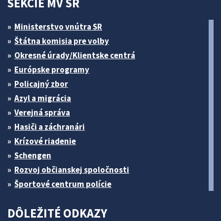
SEKCIE MV SR
Ministerstvo vnútra SR
Štátna komisia pre volby
Okresné úrady/Klientske centrá
Európske programy
Policajný zbor
Azyl a migrácia
Verejná správa
Hasiči a záchranári
Krízové riadenie
Schengen
Rozvoj občianskej spoločnosti
Športové centrum polície
DÔLEŽITÉ ODKAZY