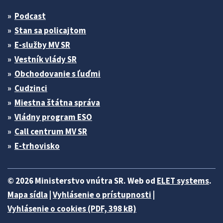
Podcast
Stan sa policajtom
E-služby MV SR
Vestník vlády SR
Obchodovanie s ľuďmi
Cudzinci
Miestna štátna správa
Vládny program ESO
Call centrum MV SR
E-trhovisko
© 2026 Ministerstvo vnútra SR. Web od
ELET systems
.
Mapa sídla
|
Vyhlásenie o prístupnosti
|
Vyhlásenie o cookies (PDF, 398 kB)