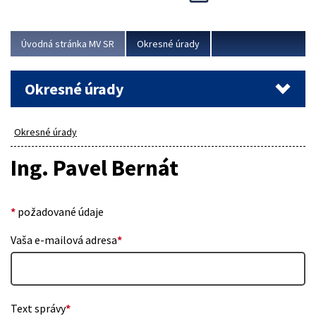
Novinky predstavili na...
Viac
Úvodná stránka MV SR
Okresné úrady
Okresné úrady
Okresné úrady
Ing. Pavel Bernát
*
požadované údaje
Vaša e-mailová adresa
*
Text správy
*