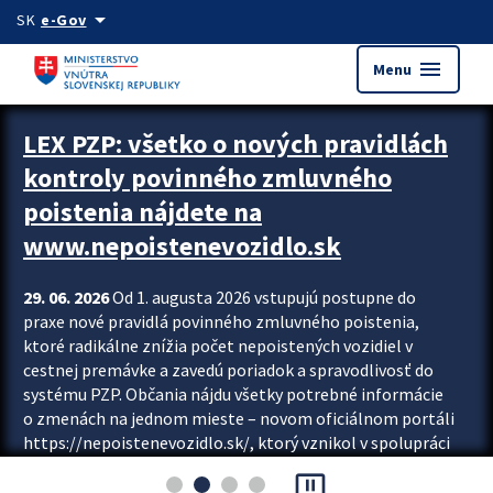
Preskocit na hlavný obsah
arrow_drop_down
SK
e-Gov
menu
Menu
Zastavit automatický posun upútavok
LEX PZP: všetko o nových pravidlách
kontroly povinného zmluvného
poistenia nájdete na
www.nepoistenevozidlo.sk
29. 06. 2026
Od 1. augusta 2026 vstupujú postupne do
praxe nové pravidlá povinného zmluvného poistenia,
ktoré radikálne znížia počet nepoistených vozidiel v
cestnej premávke a zavedú poriadok a spravodlivosť do
systému PZP. Občania nájdu všetky potrebné informácie
o zmenách na jednom mieste – novom oficiálnom portáli
https://nepoistenevozidlo.sk/, ktorý vznikol v spolupráci
Slovenskej kancelárie poisťovateľov (SKP), Slovenskej
pause_presentation
asociácie poisťovní (SLASPO) a Ministerstva vnútra SR.