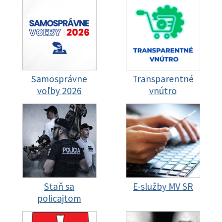
Samosprávne
Transparentné
voľby 2026
vnútro
Staň sa
E-služby MV SR
policajtom