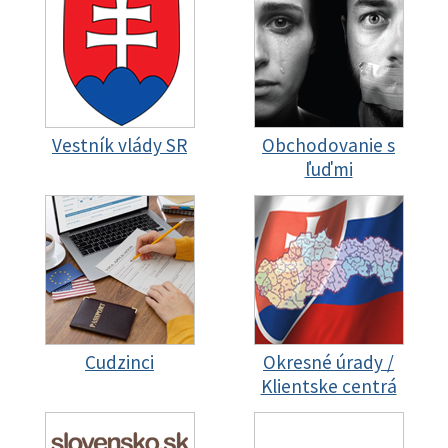
Vestník vlády SR
Obchodovanie s
ľuďmi
Cudzinci
Okresné úrady /
Klientske centrá