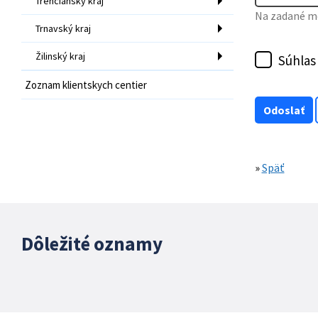
Trenčiansky kraj
Na zadané mo
Trnavský kraj
Žilinský kraj
Súhlas
Zoznam klientskych centier
»
Späť
Dôležité oznamy