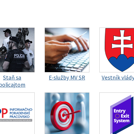
Staň sa
E-služby MV SR
Vestník vlád
policajtom