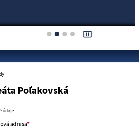
pause_presentation
dy
eáta Poľakovská
 údaje
lová adresa
*