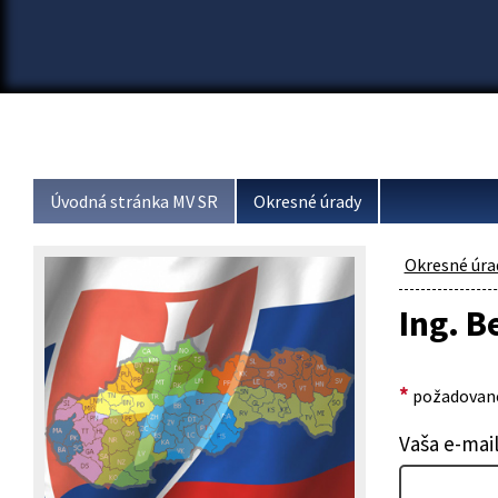
Úvodná stránka MV SR
Okresné úrady
Okresné úra
Ing. B
*
požadované
Vaša e-mai