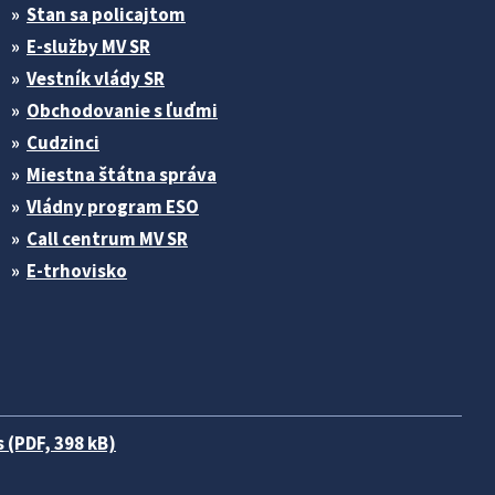
Stan sa policajtom
E-služby MV SR
Vestník vlády SR
Obchodovanie s ľuďmi
Cudzinci
Miestna štátna správa
Vládny program ESO
Call centrum MV SR
E-trhovisko
 (PDF, 398 kB)