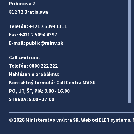
Pribinova 2
812 72 Bratislava
Telefón: +421 2 5094 1111
Fax: +421 2 5094 4397
E-mail:
public@minv
.sk
Call centrum:
Telefón: 0800 222 222
Nahlásenie problému:
Kontaktný formulár Call Centra MV SR
PO, UT, ŠT, PIA: 8.00 - 16.00
STREDA: 8.00 - 17.00
© 2026 Ministerstvo vnútra SR. Web od
ELET systems
.