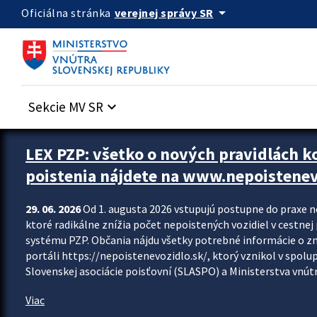
Preskocit na hlavný obsah
arrow_drop_down
verejnej správy SR
Oficiálna stránka
Sekcie MV SR
keyboard_arrow_down
Zastavit automatický posun upútavok
LEX PZP: všetko o nových pravidlách 
poistenia nájdete na www.nepoistenev
29. 06. 2026
Od 1. augusta 2026 vstupujú postupne do praxe 
ktoré radikálne znížia počet nepoistených vozidiel v cestne
systému PZP. Občania nájdu všetky potrebné informácie o 
portáli https://nepoistenevozidlo.sk/, ktorý vznikol v spolu
Slovenskej asociácie poisťovní (SLASPO) a Ministerstva vnútra
Viac