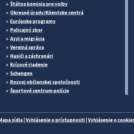
Štátna komisia pre volby
Okresné úrady/Klientske centrá
Európske programy
Policajný zbor
Azyl a migrácia
Verejná správa
Hasiči a záchranári
Krízové riadenie
Schengen
Rozvoj občianskej spoločnosti
Športové centrum polície
Mapa sídla
|
Vyhlásenie o prístupnosti
|
Vyhlásenie o cookies