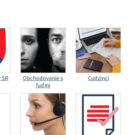
y SR
Obchodovanie s
Cudzinci
ľuďmi