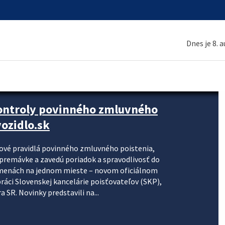
Dnes je 8. 
kontroly povinného zmluvného
ozidlo.sk
nové pravidlá povinného zmluvného poistenia,
j premávke a zavedú poriadok a spravodlivosť do
zmenách na jednom mieste – novom oficiálnom
práci Slovenskej kancelárie poisťovateľov (SKP),
 SR. Novinky predstavili na...