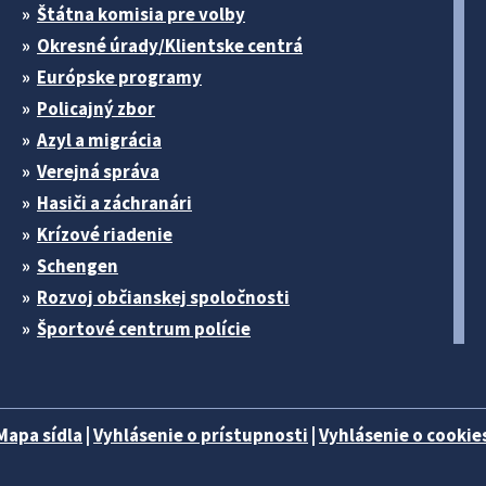
Štátna komisia pre volby
Okresné úrady/Klientske centrá
Európske programy
Policajný zbor
Azyl a migrácia
Verejná správa
Hasiči a záchranári
Krízové riadenie
Schengen
Rozvoj občianskej spoločnosti
Športové centrum polície
Mapa sídla
|
Vyhlásenie o prístupnosti
|
Vyhlásenie o cookies