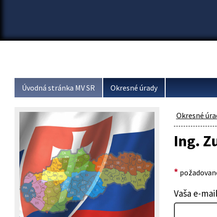
Úvodná stránka MV SR
Okresné úrady
Okresné úra
Ing. 
*
požadované
Vaša e-mai