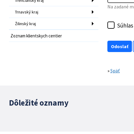
Trenčiansky kraj
Na zadané mo
Trnavský kraj
Žilinský kraj
Súhlas
Zoznam klientskych centier
»
Späť
Dôležité oznamy