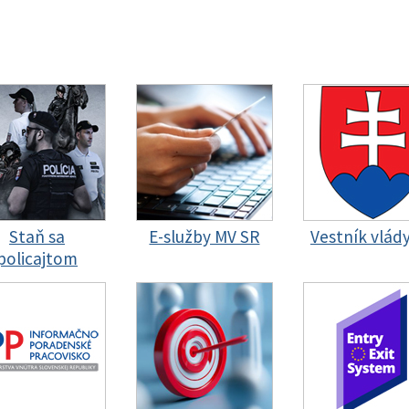
Staň sa
E-služby MV SR
Vestník vlád
policajtom