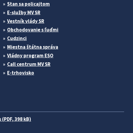
Stan sa policajtom
E-služby MV SR
Vestník vlády SR
Obchodovanie s ľuďmi
Cudzinci
Miestna štátna správa
Vládny program ESO
Call centrum MV SR
E-trhovisko
 (PDF, 398 kB)