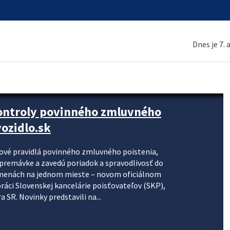
Dnes je 7.
kontroly povinného zmluvného
ozidlo.sk
nové pravidlá povinného zmluvného poistenia,
j premávke a zavedú poriadok a spravodlivosť do
zmenách na jednom mieste – novom oficiálnom
práci Slovenskej kancelárie poisťovateľov (SKP),
 SR. Novinky predstavili na...