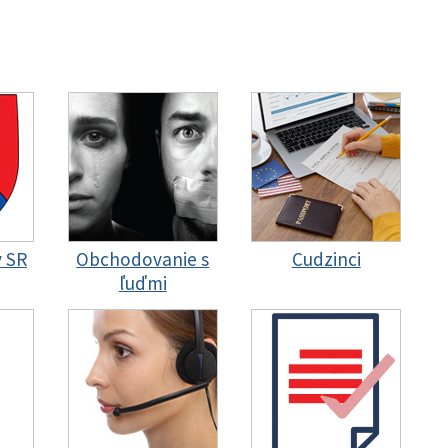
y SR
Obchodovanie s
Cudzinci
ľuďmi