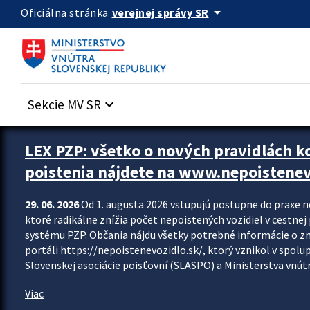
Preskocit na hlavný obsah
arrow_drop_down
verejnej správy SR
Oficiálna stránka
Sekcie MV SR
keyboard_arrow_down
Zastavit automatický posun upútavok
LEX PZP: všetko o nových pravidlách 
poistenia nájdete na www.nepoistenev
29. 06. 2026
Od 1. augusta 2026 vstupujú postupne do praxe 
ktoré radikálne znížia počet nepoistených vozidiel v cestne
systému PZP. Občania nájdu všetky potrebné informácie o 
portáli https://nepoistenevozidlo.sk/, ktorý vznikol v spolu
Slovenskej asociácie poisťovní (SLASPO) a Ministerstva vnútra
Viac