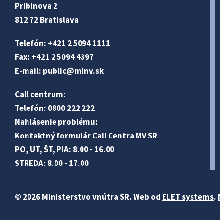
Pribinova 2
812 72 Bratislava
Telefón: +421 2 5094 1111
Fax: +421 2 5094 4397
E-mail:
public@minv
.sk
Call centrum:
Telefón: 0800 222 222
Nahlásenie problému:
Kontaktný formulár Call Centra MV SR
PO, UT, ŠT, PIA: 8.00 - 16.00
STREDA: 8.00 - 17.00
© 2026 Ministerstvo vnútra SR. Web od
ELET systems
.