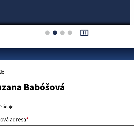
pause_presentation
dy
Zuzana Babóšová
 údaje
lová adresa
*