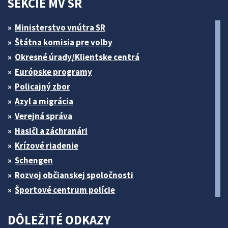
SEKCIE MV SR
Ministerstvo vnútra SR
Štátna komisia pre volby
Okresné úrady/Klientske centrá
Európske programy
Policajný zbor
Azyl a migrácia
Verejná správa
Hasiči a záchranári
Krízové riadenie
Schengen
Rozvoj občianskej spoločnosti
Športové centrum polície
DÔLEŽITÉ ODKAZY