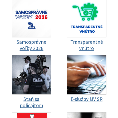
Samosprávne
Transparentné
voľby 2026
vnútro
Staň sa
E-služby MV SR
policajtom