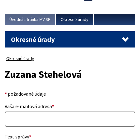
Novinky predstavili na...
Viac
Úvodná stránka MV SR
Okresné úrady
Okresné úrady
Okresné úrady
Zuzana Stehelová
*
požadované údaje
Vaša e-mailová adresa
*
Text správy
*