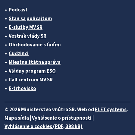
Podcast
Stan sa policajtom
E-služby MV SR
Vestník vlády SR
Obchodovanie s ľuďmi
Cudzinci
Miestna štátna správa
Vládny program ESO
Call centrum MV SR
E-trhovisko
© 2026 Ministerstvo vnútra SR. Web od
ELET systems
.
Mapa sídla
|
Vyhlásenie o prístupnosti
|
Vyhlásenie o cookies (PDF, 398 kB)