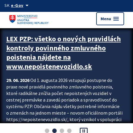
Preskocit na hlavný obsah
arrow_drop_down
SK
e-Gov
menu
Menu
Zastavit automatický posun upútavok
LEX PZP: všetko o nových pravidlách
kontroly povinného zmluvného
poistenia nájdete na
www.nepoistenevozidlo.sk
29. 06. 2026
Od 1. augusta 2026 vstupujú postupne do
praxe nové pravidlá povinného zmluvného poistenia,
ktoré radikálne znížia počet nepoistených vozidiel v
cestnej premávke a zavedú poriadok a spravodlivosť do
systému PZP. Občania nájdu všetky potrebné informácie
o zmenách na jednom mieste – novom oficiálnom portáli
https://nepoistenevozidlo.sk/, ktorý vznikol v spolupráci
Slovenskej kancelárie poisťovateľov (SKP), Slovenskej
pause_presentation
asociácie poisťovní (SLASPO) a Ministerstva vnútra SR.