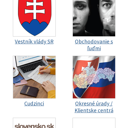
Vestník vlády SR
Obchodovanie s
ľuďmi
Cudzinci
Okresné úrady /
Klientske centrá