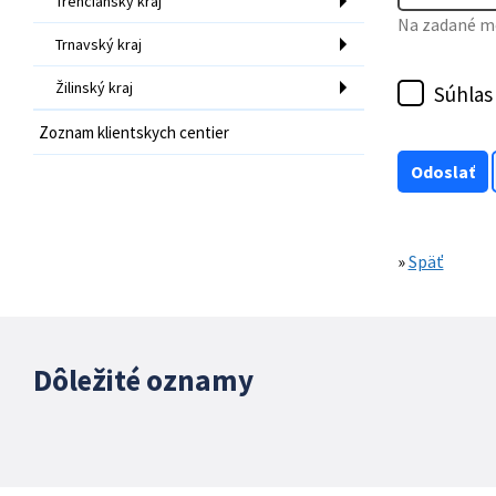
Trenčiansky kraj
Na zadané mo
Trnavský kraj
Žilinský kraj
Súhlas
Zoznam klientskych centier
»
Späť
Dôležité oznamy