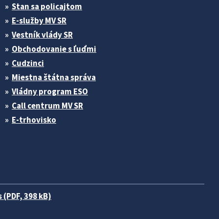
Stan sa policajtom
E-služby MV SR
Vestník vlády SR
Obchodovanie s ľuďmi
Cudzinci
Miestna štátna správa
Vládny program ESO
Call centrum MV SR
E-trhovisko
 (PDF, 398 kB)