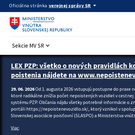
Preskocit na hlavný obsah
arrow_drop_down
verejnej správy SR
Oficiálna stránka
Sekcie MV SR
keyboard_arrow_down
Zastavit automatický posun upútavok
LEX PZP: všetko o nových pravidlách 
poistenia nájdete na www.nepoistenev
29. 06. 2026
Od 1. augusta 2026 vstupujú postupne do praxe 
ktoré radikálne znížia počet nepoistených vozidiel v cestne
systému PZP. Občania nájdu všetky potrebné informácie o 
portáli https://nepoistenevozidlo.sk/, ktorý vznikol v spolu
Slovenskej asociácie poisťovní (SLASPO) a Ministerstva vnútra
Viac