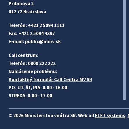
Pribinova 2
812 72 Bratislava
Telefón: +421 2 5094 1111
Fax: +421 2 5094 4397
E-mail:
public@minv
.sk
Call centrum:
Telefón: 0800 222 222
Nahlásenie problému:
Kontaktný formulár Call Centra MV SR
PO, UT, ŠT, PIA: 8.00 - 16.00
STREDA: 8.00 - 17.00
© 2026 Ministerstvo vnútra SR. Web od
ELET systems
.