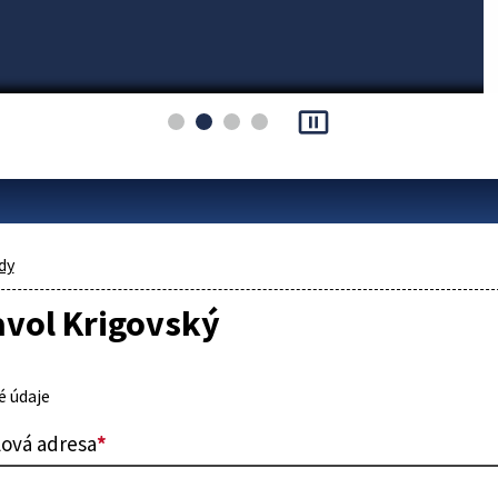
pause_presentation
dy
avol Krigovský
 údaje
lová adresa
*