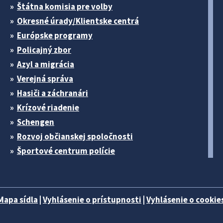
Štátna komisia pre volby
Okresné úrady/Klientske centrá
Európske programy
Policajný zbor
Azyl a migrácia
Verejná správa
Hasiči a záchranári
Krízové riadenie
Schengen
Rozvoj občianskej spoločnosti
Športové centrum polície
Mapa sídla
|
Vyhlásenie o prístupnosti
|
Vyhlásenie o cookies