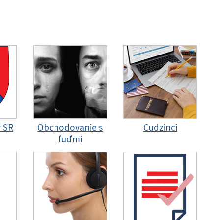
y SR
Obchodovanie s
Cudzinci
ľuďmi