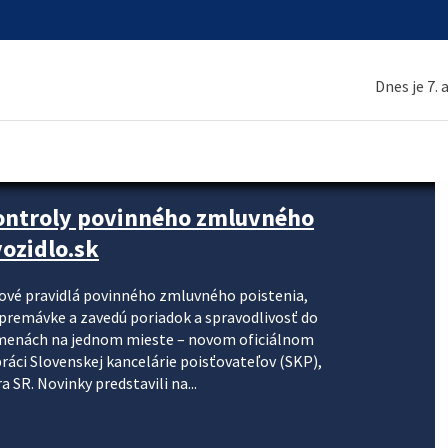
Dnes je 7.
kontroly povinného zmluvného
ozidlo.sk
nové pravidlá povinného zmluvného poistenia,
j premávke a zavedú poriadok a spravodlivosť do
zmenách na jednom mieste – novom oficiálnom
práci Slovenskej kancelárie poisťovateľov (SKP),
 SR. Novinky predstavili na...