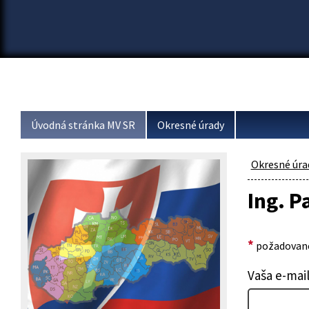
Úvodná stránka MV SR
Okresné úrady
Okresné úra
Ing. P
*
požadované
Vaša e-mai