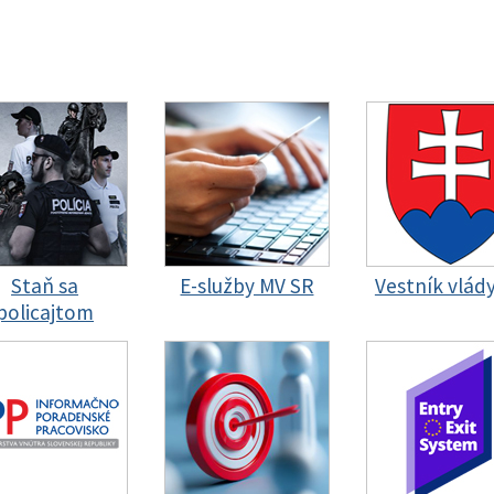
Staň sa
E-služby MV SR
Vestník vlád
policajtom