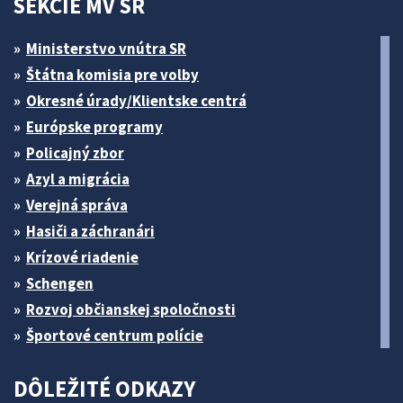
SEKCIE MV SR
Ministerstvo vnútra SR
Štátna komisia pre volby
Okresné úrady/Klientske centrá
Európske programy
Policajný zbor
Azyl a migrácia
Verejná správa
Hasiči a záchranári
Krízové riadenie
Schengen
Rozvoj občianskej spoločnosti
Športové centrum polície
DÔLEŽITÉ ODKAZY