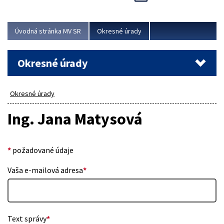
Novinky predstavili na...
Viac
Úvodná stránka MV SR
Okresné úrady
Okresné úrady
Okresné úrady
Ing. Jana Matysová
*
požadované údaje
Vaša e-mailová adresa
*
Text správy
*