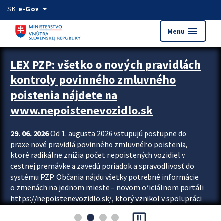
Preskocit na hlavný obsah
arrow_drop_down
SK
e-Gov
menu
Menu
Zastavit automatický posun upútavok
LEX PZP: všetko o nových pravidlách
kontroly povinného zmluvného
poistenia nájdete na
www.nepoistenevozidlo.sk
29. 06. 2026
Od 1. augusta 2026 vstupujú postupne do
praxe nové pravidlá povinného zmluvného poistenia,
ktoré radikálne znížia počet nepoistených vozidiel v
cestnej premávke a zavedú poriadok a spravodlivosť do
systému PZP. Občania nájdu všetky potrebné informácie
o zmenách na jednom mieste – novom oficiálnom portáli
https://nepoistenevozidlo.sk/, ktorý vznikol v spolupráci
Slovenskej kancelárie poisťovateľov (SKP), Slovenskej
pause_presentation
asociácie poisťovní (SLASPO) a Ministerstva vnútra SR.