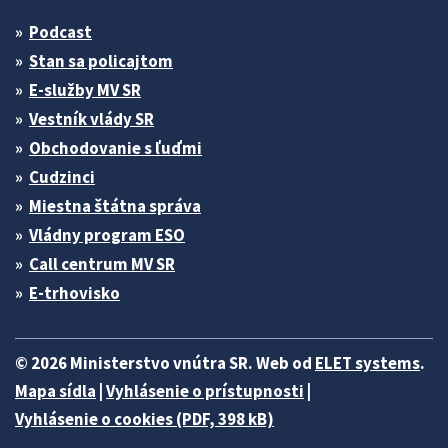
Podcast
Stan sa policajtom
E-služby MV SR
Vestník vlády SR
Obchodovanie s ľuďmi
Cudzinci
Miestna štátna správa
Vládny program ESO
Call centrum MV SR
E-trhovisko
© 2026 Ministerstvo vnútra SR. Web od
ELET systems
.
Mapa sídla
|
Vyhlásenie o prístupnosti
|
Vyhlásenie o cookies (PDF, 398 kB)