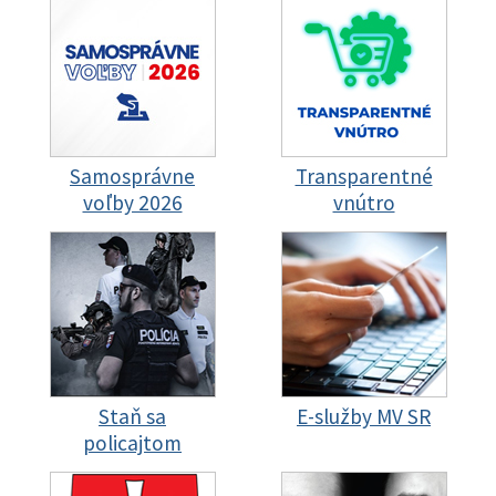
Samosprávne
Transparentné
voľby 2026
vnútro
Staň sa
E-služby MV SR
policajtom