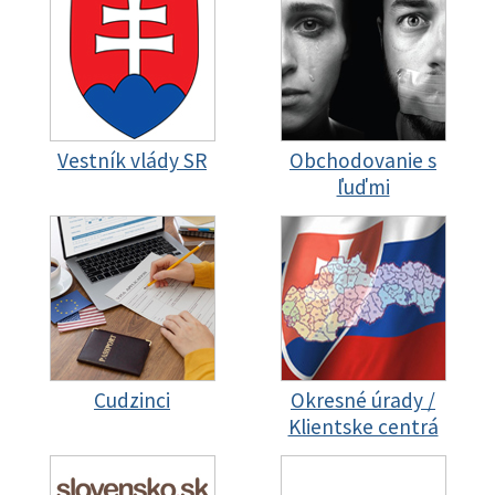
Vestník vlády SR
Obchodovanie s
ľuďmi
Cudzinci
Okresné úrady /
Klientske centrá