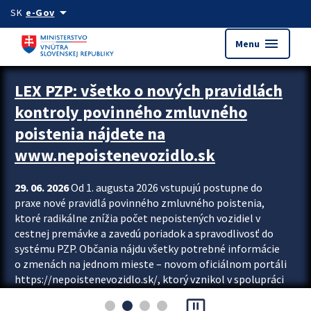
Preskocit na hlavný obsah
arrow_drop_down
SK
e-Gov
menu
Menu
Zastavit automatický posun upútavok
LEX PZP: všetko o nových pravidlách
kontroly povinného zmluvného
poistenia nájdete na
www.nepoistenevozidlo.sk
29. 06. 2026
Od 1. augusta 2026 vstupujú postupne do
praxe nové pravidlá povinného zmluvného poistenia,
ktoré radikálne znížia počet nepoistených vozidiel v
cestnej premávke a zavedú poriadok a spravodlivosť do
systému PZP. Občania nájdu všetky potrebné informácie
o zmenách na jednom mieste – novom oficiálnom portáli
https://nepoistenevozidlo.sk/, ktorý vznikol v spolupráci
Slovenskej kancelárie poisťovateľov (SKP), Slovenskej
pause_presentation
asociácie poisťovní (SLASPO) a Ministerstva vnútra SR.