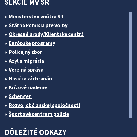
SEKCIE MV SR
Ministerstvo vnútra SR
Štátna komisia pre volby
Okresné úrady/Klientske centrá
Európske programy
Policajný zbor
Azyl a migrácia
Verejná správa
Hasiči a záchranári
Krízové riadenie
Schengen
Rozvoj občianskej spoločnosti
Športové centrum polície
DÔLEŽITÉ ODKAZY