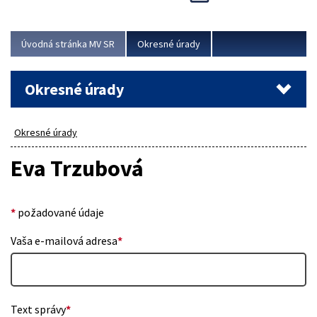
Novinky predstavili na...
Viac
Úvodná stránka MV SR
Okresné úrady
Okresné úrady
Okresné úrady
Eva Trzubová
*
požadované údaje
Vaša e-mailová adresa
*
Text správy
*