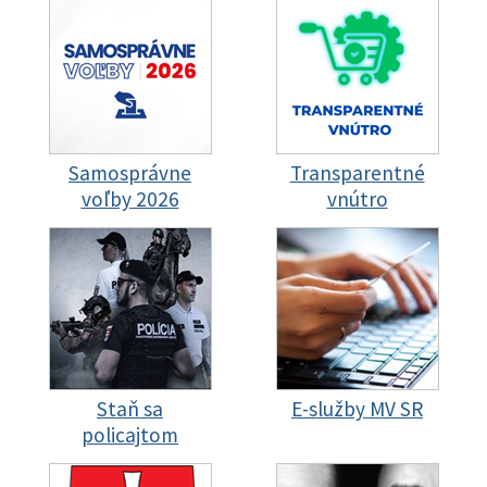
Samosprávne
Transparentné
voľby 2026
vnútro
Staň sa
E-služby MV SR
policajtom