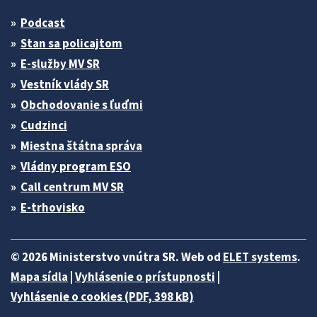
Podcast
Stan sa policajtom
E-služby MV SR
Vestník vlády SR
Obchodovanie s ľuďmi
Cudzinci
Miestna štátna správa
Vládny program ESO
Call centrum MV SR
E-trhovisko
© 2026 Ministerstvo vnútra SR. Web od
ELET systems
.
Mapa sídla
|
Vyhlásenie o prístupnosti
|
Vyhlásenie o cookies (PDF, 398 kB)