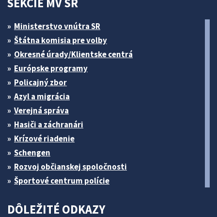
SEKCIE MV SR
Ministerstvo vnútra SR
Štátna komisia pre volby
Okresné úrady/Klientske centrá
Európske programy
Policajný zbor
Azyl a migrácia
Verejná správa
Hasiči a záchranári
Krízové riadenie
Schengen
Rozvoj občianskej spoločnosti
Športové centrum polície
DÔLEŽITÉ ODKAZY