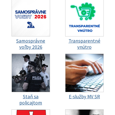
Samosprávne
Transparentné
voľby 2026
vnútro
Staň sa
E-služby MV SR
policajtom