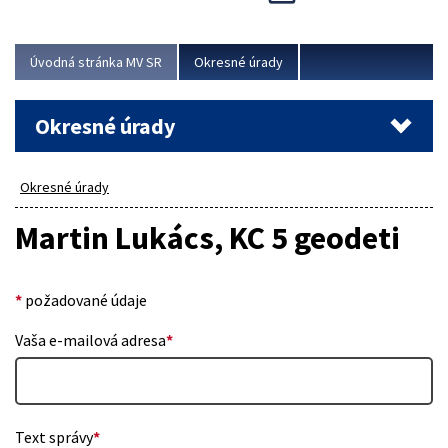
Novinky predstavili na...
Viac
Úvodná stránka MV SR
Okresné úrady
Okresné úrady
Okresné úrady
Martin Lukács, KC 5 geodeti
*
požadované údaje
Vaša e-mailová adresa
*
Text správy
*