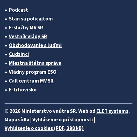
Podcast
Stan sa policajtom
E-služby MV SR
Vestník vlády SR
Obchodovanie s ľuďmi
Cudzinci
Miestna štátna správa
Vládny program ESO
Call centrum MV SR
E-trhovisko
© 2026 Ministerstvo vnútra SR. Web od
ELET systems
.
Mapa sídla
|
Vyhlásenie o prístupnosti
|
Vyhlásenie o cookies (PDF, 398 kB)