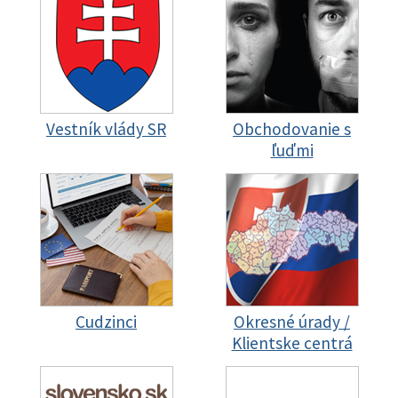
Vestník vlády SR
Obchodovanie s
ľuďmi
Cudzinci
Okresné úrady /
Klientske centrá