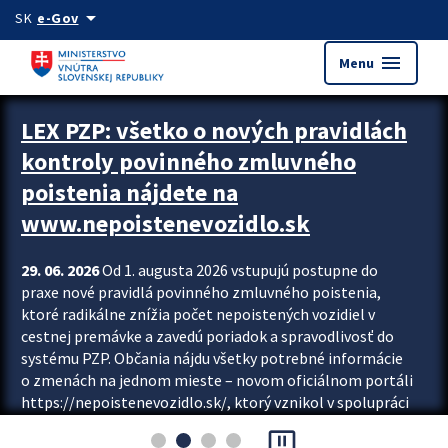
Preskocit na hlavný obsah
arrow_drop_down
SK
e-Gov
menu
Menu
Zastavit automatický posun upútavok
LEX PZP: všetko o nových pravidlách
kontroly povinného zmluvného
poistenia nájdete na
www.nepoistenevozidlo.sk
29. 06. 2026
Od 1. augusta 2026 vstupujú postupne do
praxe nové pravidlá povinného zmluvného poistenia,
ktoré radikálne znížia počet nepoistených vozidiel v
cestnej premávke a zavedú poriadok a spravodlivosť do
systému PZP. Občania nájdu všetky potrebné informácie
o zmenách na jednom mieste – novom oficiálnom portáli
https://nepoistenevozidlo.sk/, ktorý vznikol v spolupráci
Slovenskej kancelárie poisťovateľov (SKP), Slovenskej
pause_presentation
asociácie poisťovní (SLASPO) a Ministerstva vnútra SR.