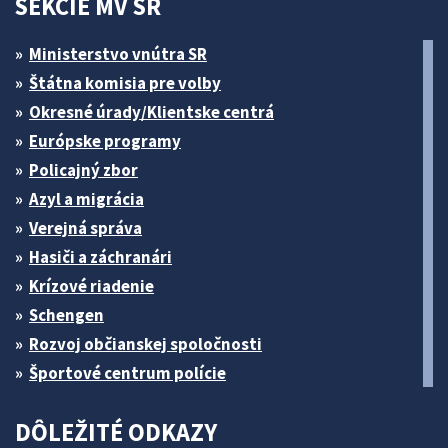
SEKCIE MV SR
Ministerstvo vnútra SR
Štátna komisia pre volby
Okresné úrady/Klientske centrá
Európske programy
Policajný zbor
Azyl a migrácia
Verejná správa
Hasiči a záchranári
Krízové riadenie
Schengen
Rozvoj občianskej spoločnosti
Športové centrum polície
DÔLEŽITÉ ODKAZY