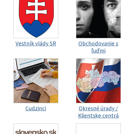
Vestník vlády SR
Obchodovanie s
ľuďmi
Cudzinci
Okresné úrady /
Klientske centrá