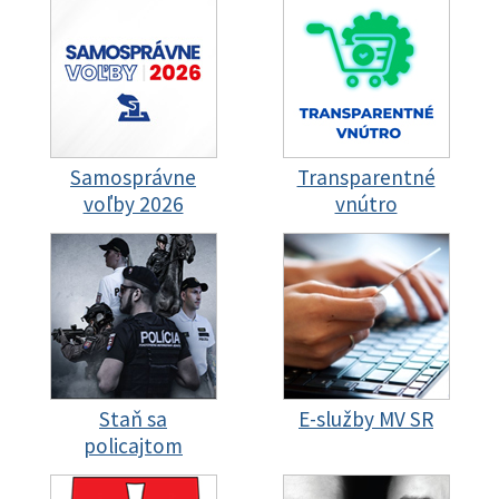
Samosprávne
Transparentné
voľby 2026
vnútro
Staň sa
E-služby MV SR
policajtom