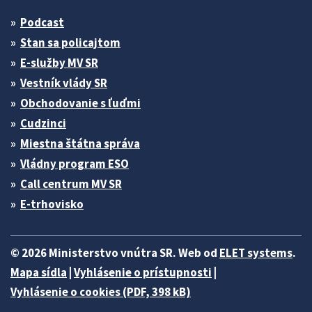
Podcast
Stan sa policajtom
E-služby MV SR
Vestník vlády SR
Obchodovanie s ľuďmi
Cudzinci
Miestna štátna správa
Vládny program ESO
Call centrum MV SR
E-trhovisko
© 2026 Ministerstvo vnútra SR. Web od
ELET systems
.
Mapa sídla
|
Vyhlásenie o prístupnosti
|
Vyhlásenie o cookies (PDF, 398 kB)