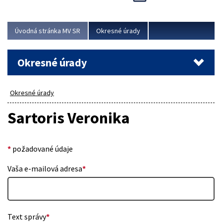
Novinky predstavili na...
Viac
Úvodná stránka MV SR
Okresné úrady
Okresné úrady
Okresné úrady
Sartoris Veronika
*
požadované údaje
Vaša e-mailová adresa
*
Text správy
*