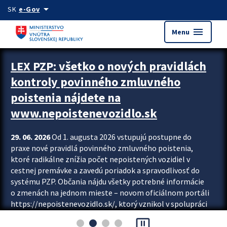
Preskocit na hlavný obsah
arrow_drop_down
SK
e-Gov
menu
Menu
Zastavit automatický posun upútavok
LEX PZP: všetko o nových pravidlách
kontroly povinného zmluvného
poistenia nájdete na
www.nepoistenevozidlo.sk
29. 06. 2026
Od 1. augusta 2026 vstupujú postupne do
praxe nové pravidlá povinného zmluvného poistenia,
ktoré radikálne znížia počet nepoistených vozidiel v
cestnej premávke a zavedú poriadok a spravodlivosť do
systému PZP. Občania nájdu všetky potrebné informácie
o zmenách na jednom mieste – novom oficiálnom portáli
https://nepoistenevozidlo.sk/, ktorý vznikol v spolupráci
Slovenskej kancelárie poisťovateľov (SKP), Slovenskej
pause_presentation
asociácie poisťovní (SLASPO) a Ministerstva vnútra SR.