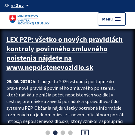
Preskocit na hlavný obsah
arrow_drop_down
SK
e-Gov
menu
Menu
Zastavit automatický posun upútavok
LEX PZP: všetko o nových pravidlách
kontroly povinného zmluvného
poistenia nájdete na
www.nepoistenevozidlo.sk
29. 06. 2026
Od 1. augusta 2026 vstupujú postupne do
praxe nové pravidlá povinného zmluvného poistenia,
ktoré radikálne znížia počet nepoistených vozidiel v
cestnej premávke a zavedú poriadok a spravodlivosť do
systému PZP. Občania nájdu všetky potrebné informácie
o zmenách na jednom mieste – novom oficiálnom portáli
https://nepoistenevozidlo.sk/, ktorý vznikol v spolupráci
Slovenskej kancelárie poisťovateľov (SKP), Slovenskej
pause_presentation
asociácie poisťovní (SLASPO) a Ministerstva vnútra SR.