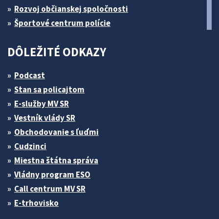
Rozvoj občianskej spoločnosti
Športové centrum polície
DÔLEŽITÉ ODKAZY
Podcast
Stan sa policajtom
E-služby MV SR
Vestník vlády SR
Obchodovanie s ľuďmi
Cudzinci
Miestna štátna správa
Vládny program ESO
Call centrum MV SR
E-trhovisko