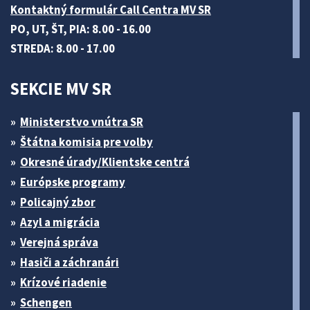
Kontaktný formulár Call Centra MV SR
PO, UT, ŠT, PIA: 8.00 - 16.00
STREDA: 8.00 - 17.00
SEKCIE MV SR
Ministerstvo vnútra SR
Štátna komisia pre volby
Okresné úrady/Klientske centrá
Európske programy
Policajný zbor
Azyl a migrácia
Verejná správa
Hasiči a záchranári
Krízové riadenie
Schengen