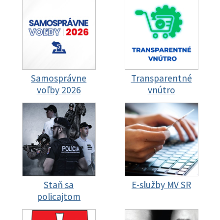
Samosprávne
Transparentné
voľby 2026
vnútro
Staň sa
E-služby MV SR
policajtom