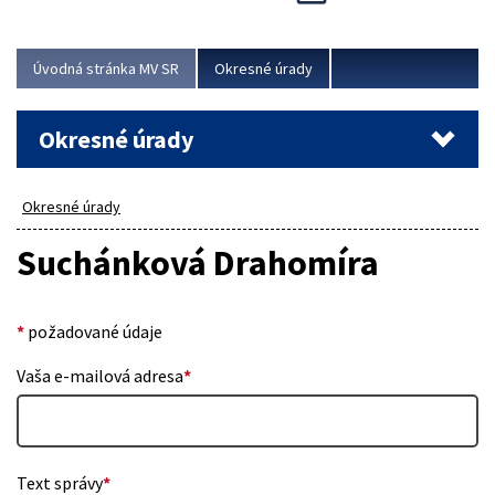
Novinky predstavili na...
Viac
Úvodná stránka MV SR
Okresné úrady
Okresné úrady
Okresné úrady
Suchánková Drahomíra
*
požadované údaje
Vaša e-mailová adresa
*
Text správy
*