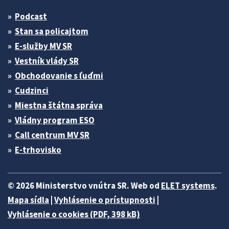
Podcast
Stan sa policajtom
E-služby MV SR
Vestník vlády SR
Obchodovanie s ľuďmi
Cudzinci
Miestna štátna správa
Vládny program ESO
Call centrum MV SR
E-trhovisko
© 2026 Ministerstvo vnútra SR. Web od
ELET systems
.
Mapa sídla
|
Vyhlásenie o prístupnosti
|
Vyhlásenie o cookies (PDF, 398 kB)