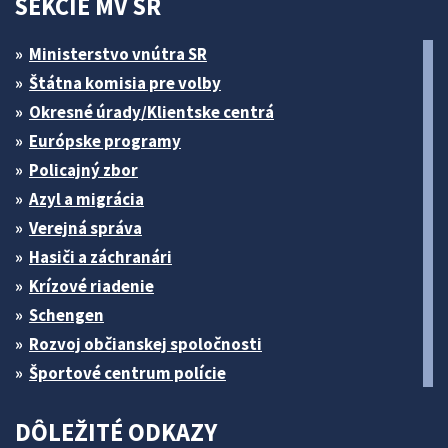
SEKCIE MV SR
Ministerstvo vnútra SR
Štátna komisia pre volby
Okresné úrady/Klientske centrá
Európske programy
Policajný zbor
Azyl a migrácia
Verejná správa
Hasiči a záchranári
Krízové riadenie
Schengen
Rozvoj občianskej spoločnosti
Športové centrum polície
DÔLEŽITÉ ODKAZY