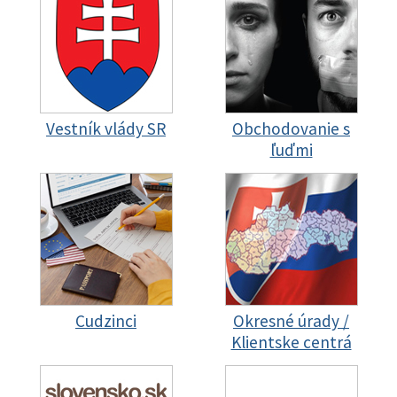
Vestník vlády SR
Obchodovanie s
ľuďmi
Cudzinci
Okresné úrady /
Klientske centrá