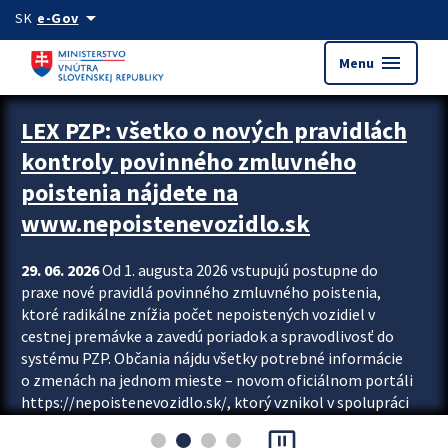
Preskocit na hlavný obsah
arrow_drop_down
SK
e-Gov
menu
Menu
Zastavit automatický posun upútavok
LEX PZP: všetko o nových pravidlách
kontroly povinného zmluvného
poistenia nájdete na
www.nepoistenevozidlo.sk
29. 06. 2026
Od 1. augusta 2026 vstupujú postupne do
praxe nové pravidlá povinného zmluvného poistenia,
ktoré radikálne znížia počet nepoistených vozidiel v
cestnej premávke a zavedú poriadok a spravodlivosť do
systému PZP. Občania nájdu všetky potrebné informácie
o zmenách na jednom mieste – novom oficiálnom portáli
https://nepoistenevozidlo.sk/, ktorý vznikol v spolupráci
Slovenskej kancelárie poisťovateľov (SKP), Slovenskej
pause_presentation
asociácie poisťovní (SLASPO) a Ministerstva vnútra SR.