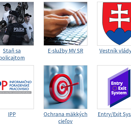
Staň sa
E-služby MV SR
Vestník vlád
policajtom
IPP
Ochrana mäkkých
Entry/Exit Sy
cieľov