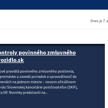
Dnes je 7.
kontroly povinného zmluvného
ozidlo.sk
nové pravidlá povinného zmluvného poistenia,
j premávke a zavedú poriadok a spravodlivosť do
zmenách na jednom mieste – novom oficiálnom
práci Slovenskej kancelárie poisťovateľov (SKP),
 SR. Novinky predstavili na...