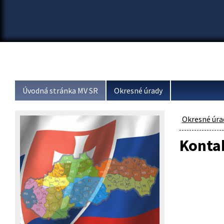
Úvodná stránka MV SR
Okresné úrady
Okresné úra
Konta