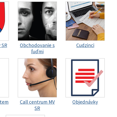
y SR
Obchodovanie s
Cudzinci
ľuďmi
stem
Call centrum MV
Objednávky
SR