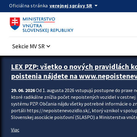
Preskocit na hlavný obsah
arrow_drop_down
verejnej správy SR
Oficiálna stránka
Sekcie MV SR
keyboard_arrow_down
Zastavit automatický posun upútavok
LEX PZP: všetko o nových pravidlách 
poistenia nájdete na www.nepoistenev
29. 06. 2026
Od 1. augusta 2026 vstupujú postupne do praxe 
ktoré radikálne znížia počet nepoistených vozidiel v cestne
systému PZP. Občania nájdu všetky potrebné informácie o 
portáli https://nepoistenevozidlo.sk/, ktorý vznikol v spolu
Slovenskej asociácie poisťovní (SLASPO) a Ministerstva vnútra
Viac