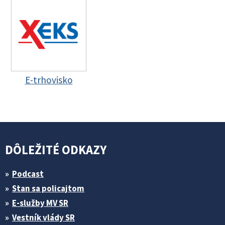
E-trhovisko
DÔLEŽITÉ ODKAZY
Podcast
Stan sa policajtom
E-služby MV SR
Vestník vlády SR