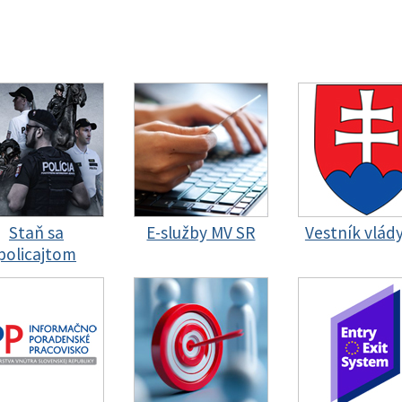
Staň sa
E-služby MV SR
Vestník vlád
policajtom