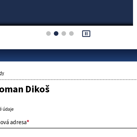
pause_presentation
dy
Roman Dikoš
 údaje
lová adresa
*