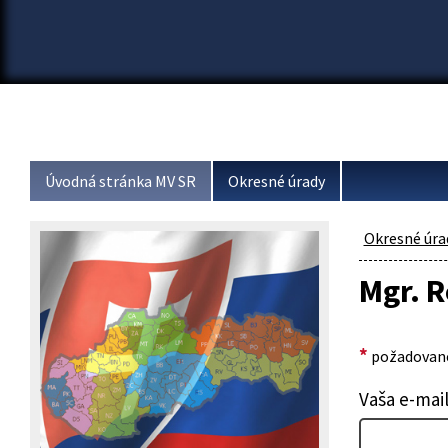
Úvodná stránka MV SR
Okresné úrady
Okresné úra
Mgr. 
*
požadované
Vaša e-mai