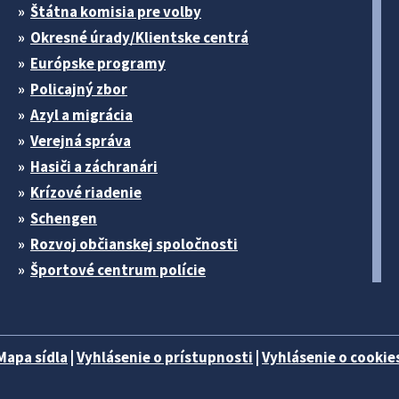
Štátna komisia pre volby
Okresné úrady/Klientske centrá
Európske programy
Policajný zbor
Azyl a migrácia
Verejná správa
Hasiči a záchranári
Krízové riadenie
Schengen
Rozvoj občianskej spoločnosti
Športové centrum polície
Mapa sídla
|
Vyhlásenie o prístupnosti
|
Vyhlásenie o cookies