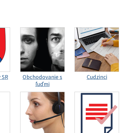
y SR
Obchodovanie s
Cudzinci
ľuďmi