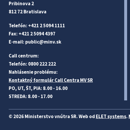
Pribinova 2
812 72 Bratislava
Telefón: +421 2 5094 1111
Fax: +421 2 5094 4397
E-mail:
public@minv
.sk
Call centrum:
Telefón: 0800 222 222
Nahlásenie problému:
Kontaktný formulár Call Centra MV SR
PO, UT, ŠT, PIA: 8.00 - 16.00
STREDA: 8.00 - 17.00
© 2026 Ministerstvo vnútra SR. Web od
ELET systems
.