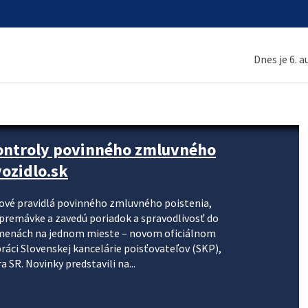
Dnes je 6. 
kontroly povinného zmluvného
ozidlo.sk
nové pravidlá povinného zmluvného poistenia,
j premávke a zavedú poriadok a spravodlivosť do
zmenách na jednom mieste – novom oficiálnom
práci Slovenskej kancelárie poisťovateľov (SKP),
 SR. Novinky predstavili na...