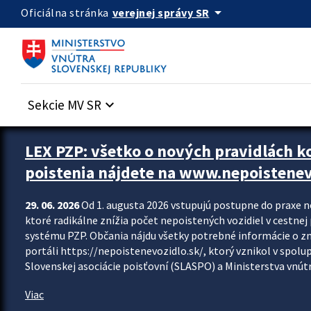
Preskocit na hlavný obsah
arrow_drop_down
verejnej správy SR
Oficiálna stránka
Sekcie MV SR
keyboard_arrow_down
Zastavit automatický posun upútavok
LEX PZP: všetko o nových pravidlách 
poistenia nájdete na www.nepoistenev
29. 06. 2026
Od 1. augusta 2026 vstupujú postupne do praxe 
ktoré radikálne znížia počet nepoistených vozidiel v cestne
systému PZP. Občania nájdu všetky potrebné informácie o 
portáli https://nepoistenevozidlo.sk/, ktorý vznikol v spolu
Slovenskej asociácie poisťovní (SLASPO) a Ministerstva vnútra
Viac