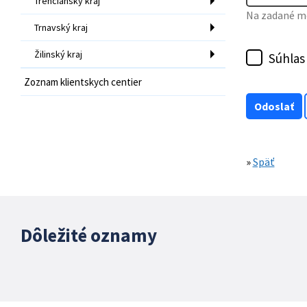
Trenčiansky kraj
Na zadané mo
Trnavský kraj
Žilinský kraj
Súhlas
Zoznam klientskych centier
»
Späť
Dôležité oznamy