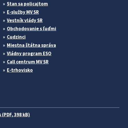
Stan sa policajtom
E-služby MV SR
Vestník vlády SR
Obchodovanie s ľuďmi
Cudzinci
Miestna štátna správa
Vládny program ESO
Call centrum MV SR
E-trhovisko
 (PDF, 398 kB)