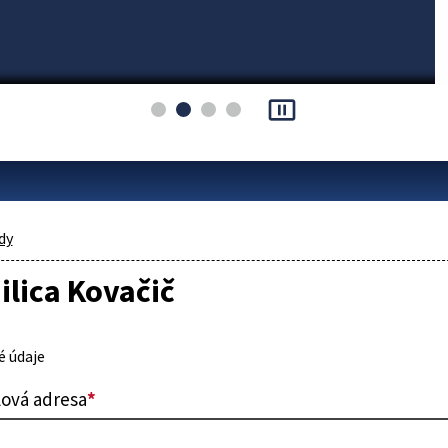
pause_presentation
dy
ilica Kovačič
 údaje
lová adresa
*