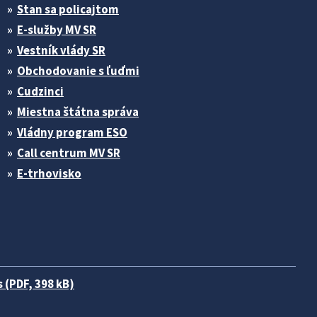
Stan sa policajtom
E-služby MV SR
Vestník vlády SR
Obchodovanie s ľuďmi
Cudzinci
Miestna štátna správa
Vládny program ESO
Call centrum MV SR
E-trhovisko
 (PDF, 398 kB)