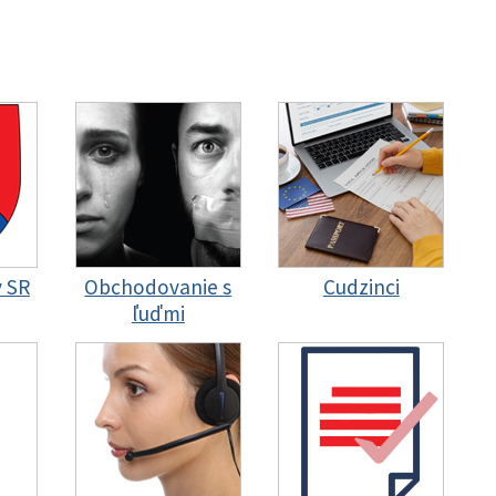
y SR
Obchodovanie s
Cudzinci
ľuďmi