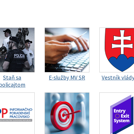
Staň sa
E-služby MV SR
Vestník vlád
policajtom