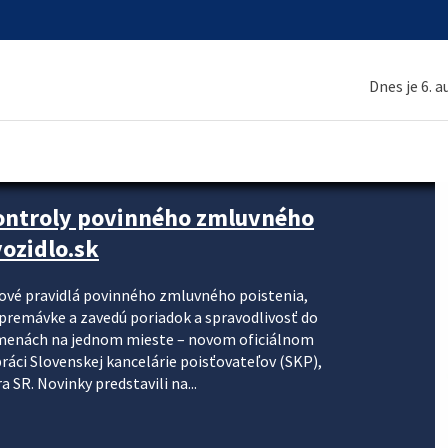
Dnes je 6. 
kontroly povinného zmluvného
ozidlo.sk
nové pravidlá povinného zmluvného poistenia,
j premávke a zavedú poriadok a spravodlivosť do
zmenách na jednom mieste – novom oficiálnom
práci Slovenskej kancelárie poisťovateľov (SKP),
 SR. Novinky predstavili na...