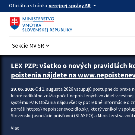
Preskocit na hlavný obsah
arrow_drop_down
verejnej správy SR
Oficiálna stránka
Sekcie MV SR
keyboard_arrow_down
Zastavit automatický posun upútavok
LEX PZP: všetko o nových pravidlách 
poistenia nájdete na www.nepoistenev
29. 06. 2026
Od 1. augusta 2026 vstupujú postupne do praxe 
ktoré radikálne znížia počet nepoistených vozidiel v cestne
systému PZP. Občania nájdu všetky potrebné informácie o 
portáli https://nepoistenevozidlo.sk/, ktorý vznikol v spolu
Slovenskej asociácie poisťovní (SLASPO) a Ministerstva vnútra
Viac