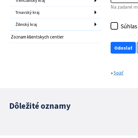
Trenčiansky kraj
Na zadané mo
Trnavský kraj
Žilinský kraj
Súhlas
Zoznam klientskych centier
»
Späť
Dôležité oznamy