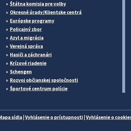
Štátna komisia pre volby
Okresné úrady/Klientske centrá
Európske programy
Policajný zbor
Azyl a migrácia
Verejná správa
Hasiči a záchranári
Krízové riadenie
Schengen
Rozvoj občianskej spoločnosti
Športové centrum polície
Mapa sídla
|
Vyhlásenie o prístupnosti
|
Vyhlásenie o cookies