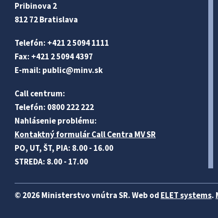
Pribinova 2
812 72 Bratislava
Telefón: +421 2 5094 1111
Fax: +421 2 5094 4397
E-mail:
public@minv
.sk
Call centrum:
Telefón: 0800 222 222
Nahlásenie problému:
Kontaktný formulár Call Centra MV SR
PO, UT, ŠT, PIA: 8.00 - 16.00
STREDA: 8.00 - 17.00
© 2026 Ministerstvo vnútra SR. Web od
ELET systems
.