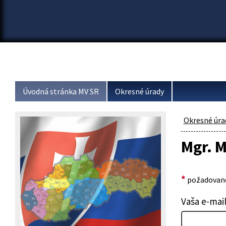
Úvodná stránka MV SR
Okresné úrady
Okresné úra
Mgr. M
*
požadované
Vaša e-mai