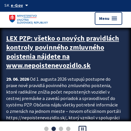
Preskocit na hlavný obsah
arrow_drop_down
SK
e-Gov
menu
Menu
Zastavit automatický posun upútavok
LEX PZP: všetko o nových pravidlách
kontroly povinného zmluvného
poistenia nájdete na
www.nepoistenevozidlo.sk
29. 06. 2026
Od 1. augusta 2026 vstupujú postupne do
praxe nové pravidlá povinného zmluvného poistenia,
ktoré radikálne znížia počet nepoistených vozidiel v
cestnej premávke a zavedú poriadok a spravodlivosť do
systému PZP. Občania nájdu všetky potrebné informácie
o zmenách na jednom mieste – novom oficiálnom portáli
https://nepoistenevozidlo.sk/, ktorý vznikol v spolupráci
Slovenskej kancelárie poisťovateľov (SKP), Slovenskej
pause_presentation
asociácie poisťovní (SLASPO) a Ministerstva vnútra SR.