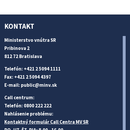
KONTAKT
Ministerstvo vnútra SR
Pribinova 2
812 72 Bratislava
Telefón: +421 2 5094 1111
Fax: +421 2 5094 4397
E-mail:
public@minv
.sk
Call centrum:
Telefón: 0800 222 222
Nahlásenie problému:
Kontaktný formulár Call Centra MV SR