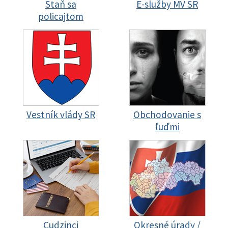
Staň sa
E-služby MV SR
policajtom
Vestník vlády SR
Obchodovanie s
ľuďmi
Cudzinci
Okresné úrady /