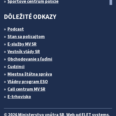
Športové centrum polície
DÔLEŽITÉ ODKAZY
Podcast
Stan sa policajtom
E-služby MV SR
Vestník vlády SR
Obchodovanie s ľuďmi
Cudzinci
Miestna štátna správa
Vládny program ESO
Call centrum MV SR
E-trhovisko
© 2026 Ministerstvo vnútra SR. Web od
ELET systems
.