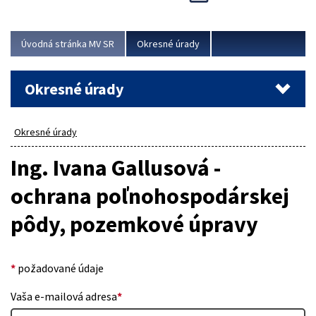
Novinky predstavili na...
Viac
Úvodná stránka MV SR
Okresné úrady
Okresné úrady
Okresné úrady
Ing. Ivana Gallusová -
ochrana poľnohospodárskej
pôdy, pozemkové úpravy
*
požadované údaje
Vaša e-mailová adresa
*