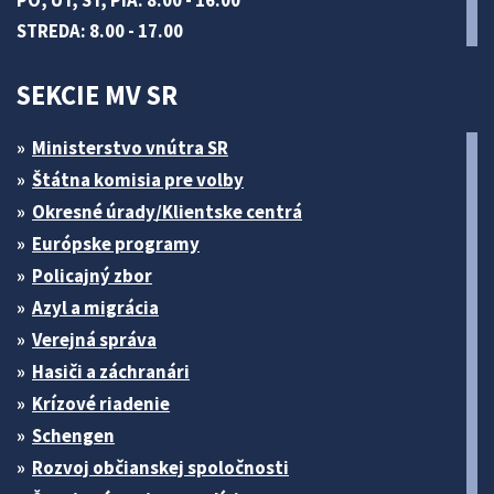
PO, UT, ŠT, PIA: 8.00 - 16.00
STREDA: 8.00 - 17.00
SEKCIE MV SR
Ministerstvo vnútra SR
Štátna komisia pre volby
Okresné úrady/Klientske centrá
Európske programy
Policajný zbor
Azyl a migrácia
Verejná správa
Hasiči a záchranári
Krízové riadenie
Schengen
Rozvoj občianskej spoločnosti