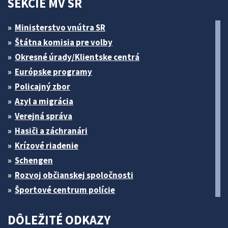
SEKCIE MV SR
Ministerstvo vnútra SR
Štátna komisia pre volby
Okresné úrady/Klientske centrá
Európske programy
Policajný zbor
Azyl a migrácia
Verejná správa
Hasiči a záchranári
Krízové riadenie
Schengen
Rozvoj občianskej spoločnosti
Športové centrum polície
DÔLEŽITÉ ODKAZY