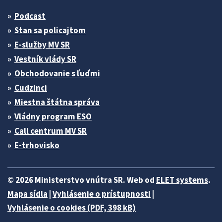
Podcast
Stan sa policajtom
E-služby MV SR
Vestník vlády SR
Obchodovanie s ľuďmi
Cudzinci
Miestna štátna správa
Vládny program ESO
Call centrum MV SR
E-trhovisko
© 2026 Ministerstvo vnútra SR. Web od
ELET systems
.
Mapa sídla
|
Vyhlásenie o prístupnosti
|
Vyhlásenie o cookies (PDF, 398 kB)