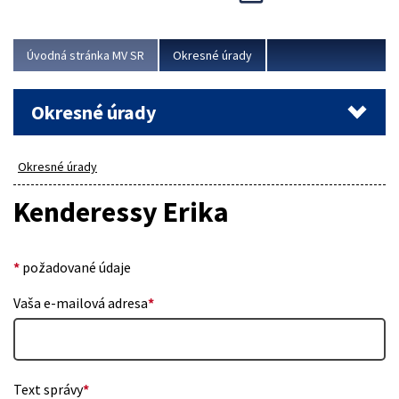
Novinky predstavili na...
Viac
Úvodná stránka MV SR
Okresné úrady
Okresné úrady
Okresné úrady
Kenderessy Erika
*
požadované údaje
Vaša e-mailová adresa
*
Text správy
*