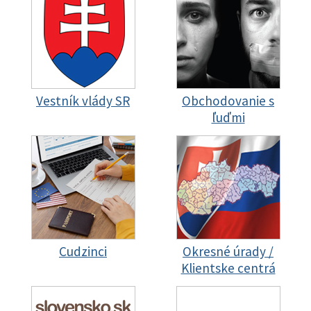
Vestník vlády SR
Obchodovanie s
ľuďmi
Cudzinci
Okresné úrady /
Klientske centrá