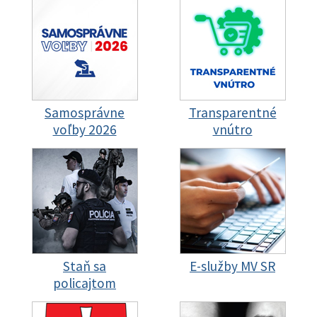
Samosprávne
Transparentné
voľby 2026
vnútro
Staň sa
E-služby MV SR
policajtom