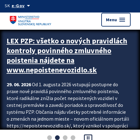
Preskocit na hlavný obsah
arrow_drop_down
SK
e-Gov
menu
Menu
Zastavit automatický posun upútavok
LEX PZP: všetko o nových pravidlách
kontroly povinného zmluvného
poistenia nájdete na
www.nepoistenevozidlo.sk
29. 06. 2026
Od 1. augusta 2026 vstupujú postupne do
praxe nové pravidlá povinného zmluvného poistenia,
ktoré radikálne znížia počet nepoistených vozidiel v
cestnej premávke a zavedú poriadok a spravodlivosť do
systému PZP. Občania nájdu všetky potrebné informácie
o zmenách na jednom mieste – novom oficiálnom portáli
https://nepoistenevozidlo.sk/, ktorý vznikol v spolupráci
Slovenskej kancelárie poisťovateľov (SKP), Slovenskej
pause_presentation
asociácie poisťovní (SLASPO) a Ministerstva vnútra SR.