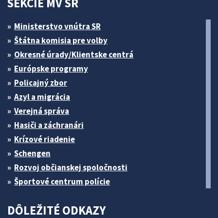
SEKCIE MV SR
Ministerstvo vnútra SR
Štátna komisia pre volby
Okresné úrady/Klientske centrá
Európske programy
Policajný zbor
Azyl a migrácia
Verejná správa
Hasiči a záchranári
Krízové riadenie
Schengen
Rozvoj občianskej spoločnosti
Športové centrum polície
DÔLEŽITÉ ODKAZY