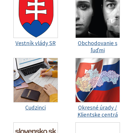
Vestník vlády SR
Obchodovanie s
ľuďmi
Cudzinci
Okresné úrady /
Klientske centrá