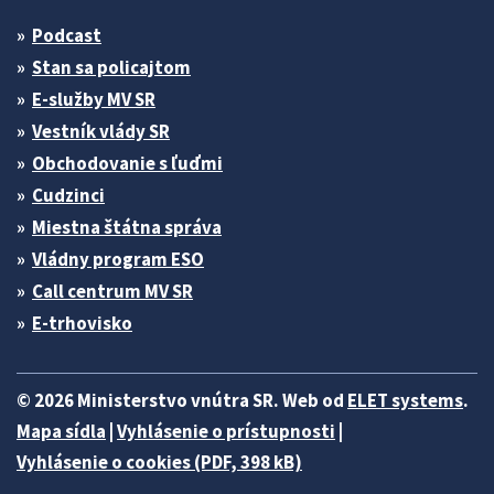
Podcast
Stan sa policajtom
E-služby MV SR
Vestník vlády SR
Obchodovanie s ľuďmi
Cudzinci
Miestna štátna správa
Vládny program ESO
Call centrum MV SR
E-trhovisko
© 2026 Ministerstvo vnútra SR. Web od
ELET systems
.
Mapa sídla
|
Vyhlásenie o prístupnosti
|
Vyhlásenie o cookies (PDF, 398 kB)