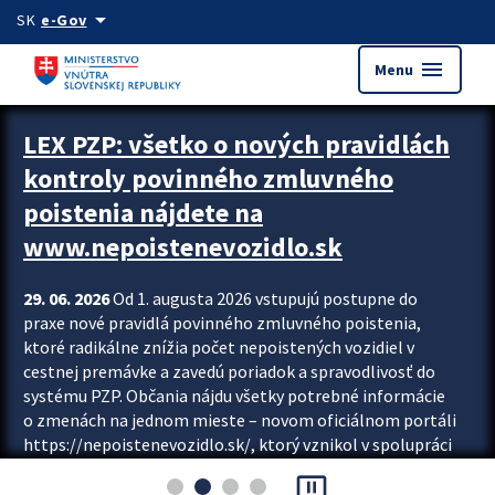
Preskocit na hlavný obsah
arrow_drop_down
SK
e-Gov
menu
Menu
Zastavit automatický posun upútavok
LEX PZP: všetko o nových pravidlách
kontroly povinného zmluvného
poistenia nájdete na
www.nepoistenevozidlo.sk
29. 06. 2026
Od 1. augusta 2026 vstupujú postupne do
praxe nové pravidlá povinného zmluvného poistenia,
ktoré radikálne znížia počet nepoistených vozidiel v
cestnej premávke a zavedú poriadok a spravodlivosť do
systému PZP. Občania nájdu všetky potrebné informácie
o zmenách na jednom mieste – novom oficiálnom portáli
https://nepoistenevozidlo.sk/, ktorý vznikol v spolupráci
Slovenskej kancelárie poisťovateľov (SKP), Slovenskej
pause_presentation
asociácie poisťovní (SLASPO) a Ministerstva vnútra SR.