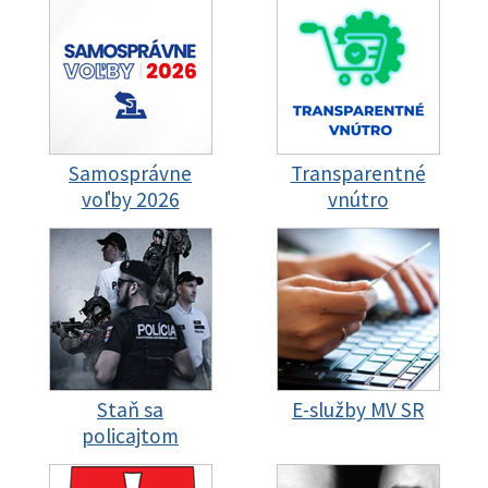
Samosprávne
Transparentné
voľby 2026
vnútro
Staň sa
E-služby MV SR
policajtom