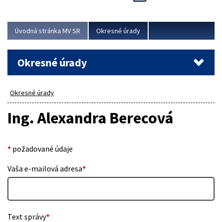
Novinky predstavili na...
Viac
Úvodná stránka MV SR
Okresné úrady
Okresné úrady
Okresné úrady
Ing. Alexandra Berecová
*
požadované údaje
Vaša e-mailová adresa
*
Text správy
*