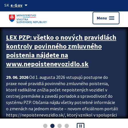
Preskocit na hlavný obsah
arrow_drop_down
SK
e-Gov
menu
Menu
Zastavit automatický posun upútavok
LEX PZP: všetko o nových pravidlách
kontroly povinného zmluvného
poistenia nájdete na
www.nepoistenevozidlo.sk
29. 06. 2026
Od 1. augusta 2026 vstupujú postupne do
praxe nové pravidlá povinného zmluvného poistenia,
ktoré radikálne znížia počet nepoistených vozidiel v
cestnej premávke a zavedú poriadok a spravodlivosť do
systému PZP. Občania nájdu všetky potrebné informácie
o zmenách na jednom mieste – novom oficiálnom portáli
https://nepoistenevozidlo.sk/, ktorý vznikol v spolupráci
Slovenskej kancelárie poisťovateľov (SKP), Slovenskej
pause_presentation
asociácie poisťovní (SLASPO) a Ministerstva vnútra SR.