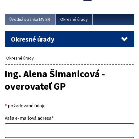
Novinky predstavili na...
Viac
Úvodná stránka MV SR
Okresné úrady
Okresné úrady
Okresné úrady
Ing. Alena Šimanicová -
overovateľ GP
*
požadované údaje
Vaša e-mailová adresa
*