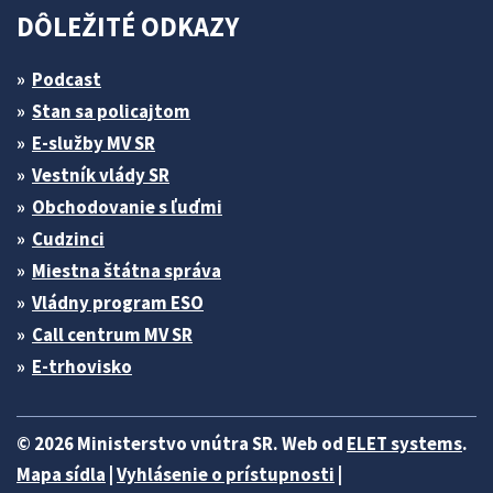
DÔLEŽITÉ ODKAZY
Podcast
Stan sa policajtom
E-služby MV SR
Vestník vlády SR
Obchodovanie s ľuďmi
Cudzinci
Miestna štátna správa
Vládny program ESO
Call centrum MV SR
E-trhovisko
© 2026 Ministerstvo vnútra SR. Web od
ELET systems
.
Mapa sídla
|
Vyhlásenie o prístupnosti
|