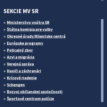
SEKCIE MV SR
Ministerstvo vnútra SR
Štátna komisia pre volby
Okresné úrady/Klientske centrá
Európske programy
Policajný zbor
Azyl a migrácia
Verejná správa
Hasiči a záchranári
Krízové riadenie
Schengen
Rozvoj občianskej spoločnosti
Športové centrum polície