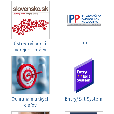
Ústredný portál
IPP
verejnej správy
Ochrana mäkkých
Entry/Exit System
cieľov