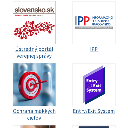
Ústredný portál
IPP
verejnej správy
Ochrana mäkkých
Entry/Exit System
cieľov