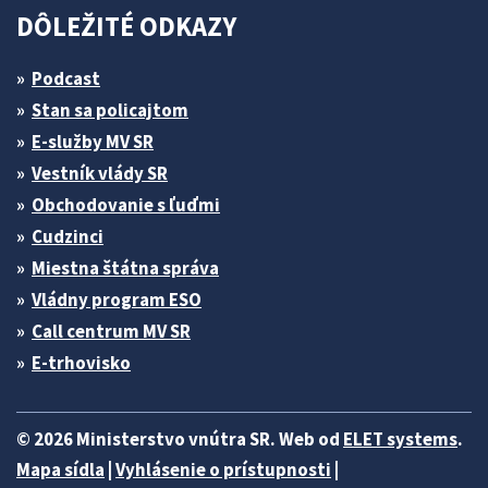
DÔLEŽITÉ ODKAZY
Podcast
Stan sa policajtom
E-služby MV SR
Vestník vlády SR
Obchodovanie s ľuďmi
Cudzinci
Miestna štátna správa
Vládny program ESO
Call centrum MV SR
E-trhovisko
© 2026 Ministerstvo vnútra SR. Web od
ELET systems
.
Mapa sídla
|
Vyhlásenie o prístupnosti
|