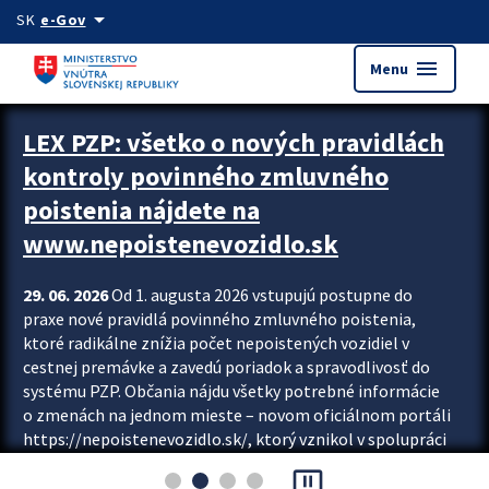
Preskocit na hlavný obsah
arrow_drop_down
SK
e-Gov
menu
Menu
Zastavit automatický posun upútavok
LEX PZP: všetko o nových pravidlách
kontroly povinného zmluvného
poistenia nájdete na
www.nepoistenevozidlo.sk
29. 06. 2026
Od 1. augusta 2026 vstupujú postupne do
praxe nové pravidlá povinného zmluvného poistenia,
ktoré radikálne znížia počet nepoistených vozidiel v
cestnej premávke a zavedú poriadok a spravodlivosť do
systému PZP. Občania nájdu všetky potrebné informácie
o zmenách na jednom mieste – novom oficiálnom portáli
https://nepoistenevozidlo.sk/, ktorý vznikol v spolupráci
Slovenskej kancelárie poisťovateľov (SKP), Slovenskej
pause_presentation
asociácie poisťovní (SLASPO) a Ministerstva vnútra SR.