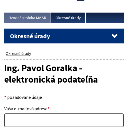
Novinky predstavili na...
Viac
Úvodná stránka MV SR
Okresné úrady
Okresné úrady
Okresné úrady
Ing. Pavol Goralka -
elektronická podateľňa
*
požadované údaje
Vaša e-mailová adresa
*