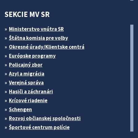
SEKCIE MV SR
Ministerstvo vnútra SR
Štátna komisia pre volby
Okresné úrady/Klientske centrá
Európske programy
Policajný zbor
Azyl a migrácia
Verejná správa
Hasiči a záchranári
Krízové riadenie
Schengen
Rozvoj občianskej spoločnosti
Športové centrum polície