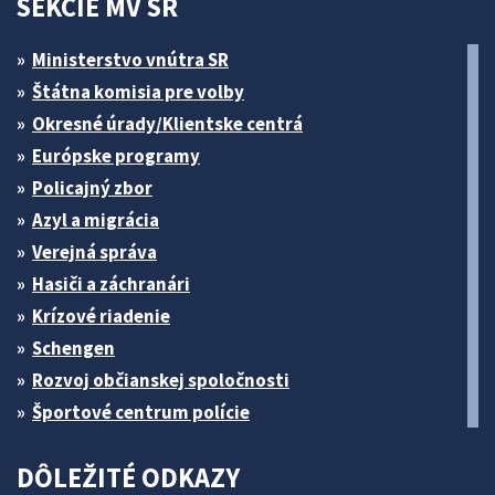
SEKCIE MV SR
Ministerstvo vnútra SR
Štátna komisia pre volby
Okresné úrady/Klientske centrá
Európske programy
Policajný zbor
Azyl a migrácia
Verejná správa
Hasiči a záchranári
Krízové riadenie
Schengen
Rozvoj občianskej spoločnosti
Športové centrum polície
DÔLEŽITÉ ODKAZY