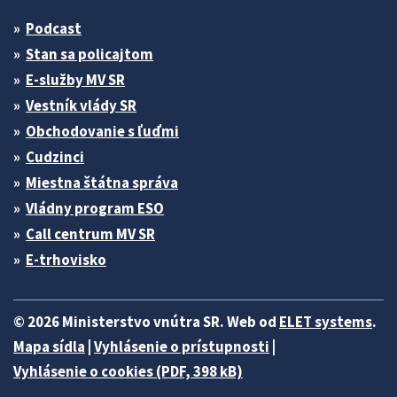
Podcast
Stan sa policajtom
E-služby MV SR
Vestník vlády SR
Obchodovanie s ľuďmi
Cudzinci
Miestna štátna správa
Vládny program ESO
Call centrum MV SR
E-trhovisko
© 2026 Ministerstvo vnútra SR. Web od
ELET systems
.
Mapa sídla
|
Vyhlásenie o prístupnosti
|
Vyhlásenie o cookies (PDF, 398 kB)