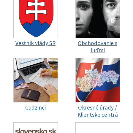
Vestník vlády SR
Obchodovanie s
ľuďmi
Cudzinci
Okresné úrady /
Klientske centrá