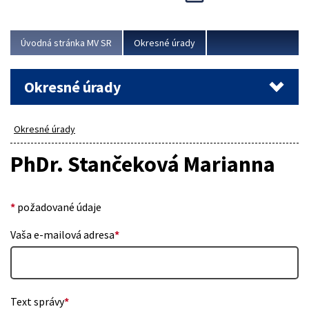
Novinky predstavili na...
Viac
Úvodná stránka MV SR
Okresné úrady
Okresné úrady
Okresné úrady
PhDr. Stančeková Marianna
*
požadované údaje
Vaša e-mailová adresa
*
Text správy
*