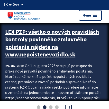
Preskocit na hlavný obsah
arrow_drop_down
SK
e-Gov
menu
Menu
Zastavit automatický posun upútavok
LEX PZP: všetko o nových pravidlách
kontroly povinného zmluvného
poistenia nájdete na
www.nepoistenevozidlo.sk
29. 06. 2026
Od 1. augusta 2026 vstupujú postupne do
praxe nové pravidlá povinného zmluvného poistenia,
ktoré radikálne znížia počet nepoistených vozidiel v
cestnej premávke a zavedú poriadok a spravodlivosť do
systému PZP. Občania nájdu všetky potrebné informácie
o zmenách na jednom mieste – novom oficiálnom portáli
https://nepoistenevozidlo.sk/, ktorý vznikol v spolupráci
Slovenskej kancelárie poisťovateľov (SKP), Slovenskej
pause_presentation
asociácie poisťovní (SLASPO) a Ministerstva vnútra SR.