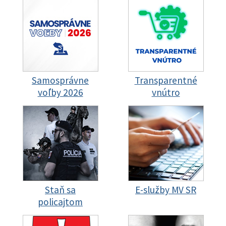
Samosprávne
Transparentné
voľby 2026
vnútro
Staň sa
E-služby MV SR
policajtom