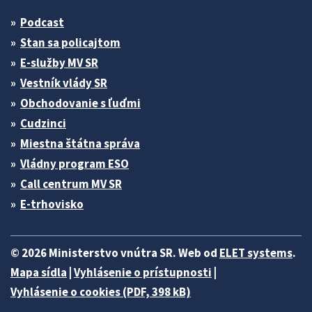
Podcast
Stan sa policajtom
E-služby MV SR
Vestník vlády SR
Obchodovanie s ľuďmi
Cudzinci
Miestna štátna správa
Vládny program ESO
Call centrum MV SR
E-trhovisko
© 2026 Ministerstvo vnútra SR. Web od
ELET systems
.
Mapa sídla
|
Vyhlásenie o prístupnosti
|
Vyhlásenie o cookies (PDF, 398 kB)