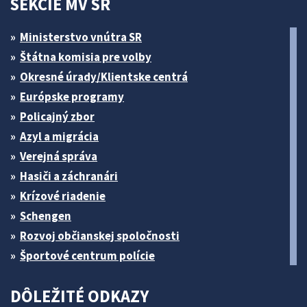
SEKCIE MV SR
Ministerstvo vnútra SR
Štátna komisia pre volby
Okresné úrady/Klientske centrá
Európske programy
Policajný zbor
Azyl a migrácia
Verejná správa
Hasiči a záchranári
Krízové riadenie
Schengen
Rozvoj občianskej spoločnosti
Športové centrum polície
DÔLEŽITÉ ODKAZY