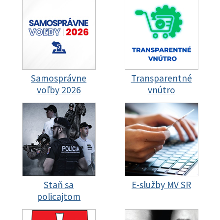
Samosprávne
Transparentné
voľby 2026
vnútro
Staň sa
E-služby MV SR
policajtom