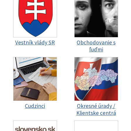
Vestník vlády SR
Obchodovanie s
ľuďmi
Cudzinci
Okresné úrady /
Klientske centrá