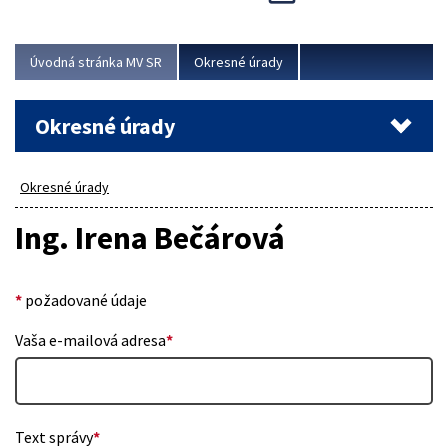
Novinky predstavili na...
Viac
Úvodná stránka MV SR
Okresné úrady
Okresné úrady
Okresné úrady
Ing. Irena Bečárová
*
požadované údaje
Vaša e-mailová adresa
*
Text správy
*