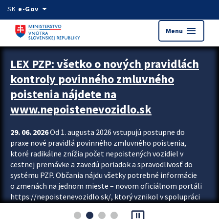
Preskocit na hlavný obsah
arrow_drop_down
SK
e-Gov
menu
Menu
Zastavit automatický posun upútavok
LEX PZP: všetko o nových pravidlách
kontroly povinného zmluvného
poistenia nájdete na
www.nepoistenevozidlo.sk
29. 06. 2026
Od 1. augusta 2026 vstupujú postupne do
praxe nové pravidlá povinného zmluvného poistenia,
ktoré radikálne znížia počet nepoistených vozidiel v
cestnej premávke a zavedú poriadok a spravodlivosť do
systému PZP. Občania nájdu všetky potrebné informácie
o zmenách na jednom mieste – novom oficiálnom portáli
https://nepoistenevozidlo.sk/, ktorý vznikol v spolupráci
Slovenskej kancelárie poisťovateľov (SKP), Slovenskej
pause_presentation
asociácie poisťovní (SLASPO) a Ministerstva vnútra SR.