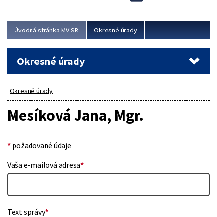
Novinky predstavili na...
Viac
Úvodná stránka MV SR
Okresné úrady
Okresné úrady
Okresné úrady
Mesíková Jana, Mgr.
*
požadované údaje
Vaša e-mailová adresa
*
Text správy
*