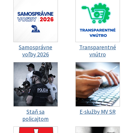
Samosprávne
Transparentné
voľby 2026
vnútro
Staň sa
E-služby MV SR
policajtom