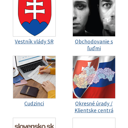
Vestník vlády SR
Obchodovanie s
ľuďmi
Cudzinci
Okresné úrady /
Klientske centrá