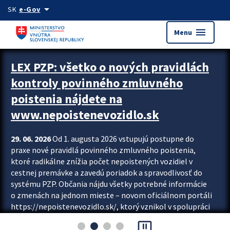
Preskocit na hlavný obsah
arrow_drop_down
SK
e-Gov
menu
Menu
Zastavit automatický posun upútavok
LEX PZP: všetko o nových pravidlách
kontroly povinného zmluvného
poistenia nájdete na
www.nepoistenevozidlo.sk
29. 06. 2026
Od 1. augusta 2026 vstupujú postupne do
praxe nové pravidlá povinného zmluvného poistenia,
ktoré radikálne znížia počet nepoistených vozidiel v
cestnej premávke a zavedú poriadok a spravodlivosť do
systému PZP. Občania nájdu všetky potrebné informácie
o zmenách na jednom mieste – novom oficiálnom portáli
https://nepoistenevozidlo.sk/, ktorý vznikol v spolupráci
Slovenskej kancelárie poisťovateľov (SKP), Slovenskej
pause_presentation
asociácie poisťovní (SLASPO) a Ministerstva vnútra SR.