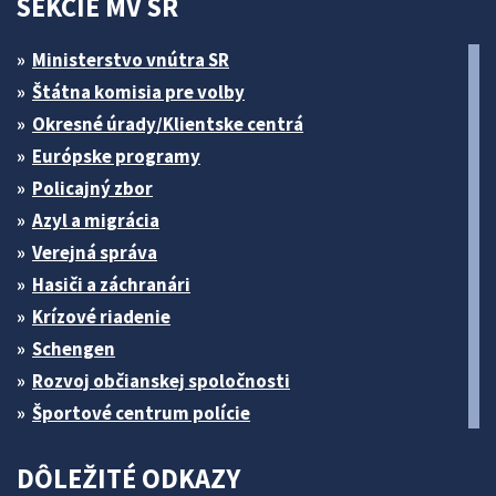
SEKCIE MV SR
Ministerstvo vnútra SR
Štátna komisia pre volby
Okresné úrady/Klientske centrá
Európske programy
Policajný zbor
Azyl a migrácia
Verejná správa
Hasiči a záchranári
Krízové riadenie
Schengen
Rozvoj občianskej spoločnosti
Športové centrum polície
DÔLEŽITÉ ODKAZY