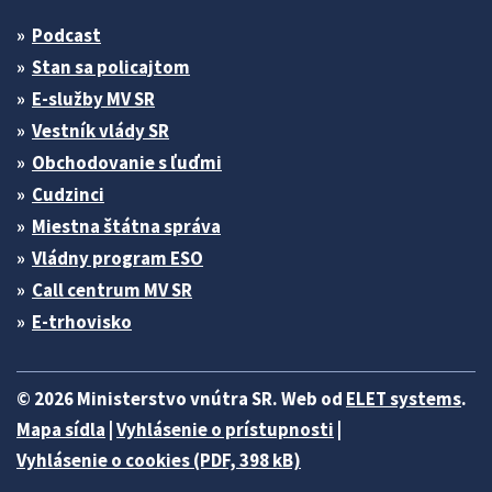
Podcast
Stan sa policajtom
E-služby MV SR
Vestník vlády SR
Obchodovanie s ľuďmi
Cudzinci
Miestna štátna správa
Vládny program ESO
Call centrum MV SR
E-trhovisko
© 2026 Ministerstvo vnútra SR. Web od
ELET systems
.
Mapa sídla
|
Vyhlásenie o prístupnosti
|
Vyhlásenie o cookies (PDF, 398 kB)