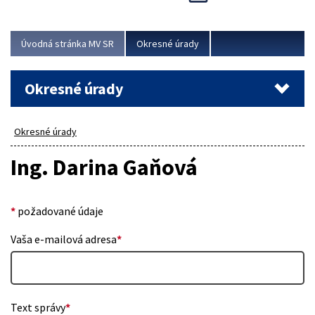
Novinky predstavili na...
Viac
Úvodná stránka MV SR
Okresné úrady
Okresné úrady
Okresné úrady
Ing. Darina Gaňová
*
požadované údaje
Vaša e-mailová adresa
*
Text správy
*