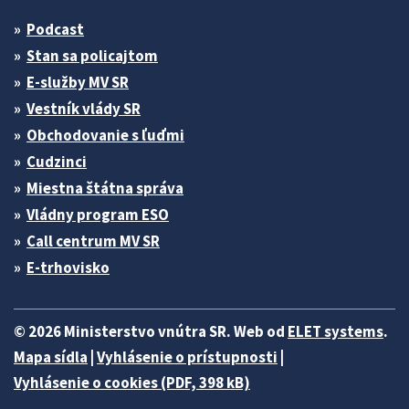
Podcast
Stan sa policajtom
E-služby MV SR
Vestník vlády SR
Obchodovanie s ľuďmi
Cudzinci
Miestna štátna správa
Vládny program ESO
Call centrum MV SR
E-trhovisko
© 2026 Ministerstvo vnútra SR. Web od
ELET systems
.
Mapa sídla
|
Vyhlásenie o prístupnosti
|
Vyhlásenie o cookies (PDF, 398 kB)