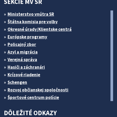
SEKCIE MV SR
Ministerstvo vnútra SR
Štátna komisia pre volby
Okresné úrady/Klientske centrá
Európske programy
Policajný zbor
Azyl a migrácia
Verejná správa
Hasiči a záchranári
Krízové riadenie
Schengen
Rozvoj občianskej spoločnosti
Športové centrum polície
DÔLEŽITÉ ODKAZY