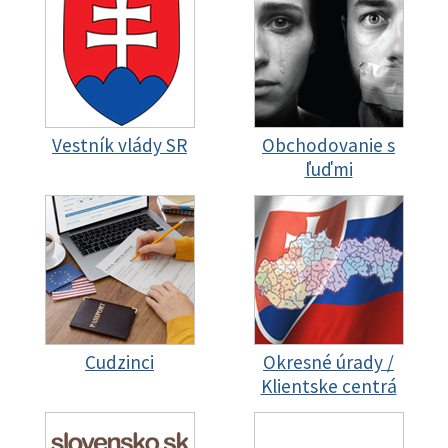
Vestník vlády SR
Obchodovanie s
ľuďmi
Cudzinci
Okresné úrady /
Klientske centrá