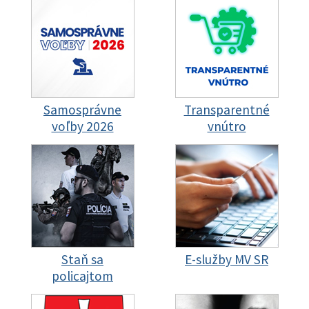
Samosprávne
Transparentné
voľby 2026
vnútro
Staň sa
E-služby MV SR
policajtom