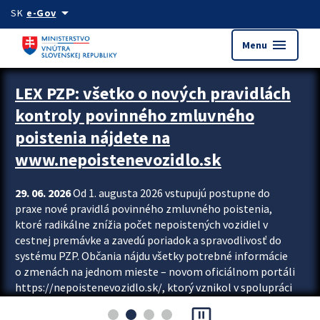
Preskocit na hlavný obsah
arrow_drop_down
SK
e-Gov
menu
Menu
Zastavit automatický posun upútavok
LEX PZP: všetko o nových pravidlách
kontroly povinného zmluvného
poistenia nájdete na
www.nepoistenevozidlo.sk
29. 06. 2026
Od 1. augusta 2026 vstupujú postupne do
praxe nové pravidlá povinného zmluvného poistenia,
ktoré radikálne znížia počet nepoistených vozidiel v
cestnej premávke a zavedú poriadok a spravodlivosť do
systému PZP. Občania nájdu všetky potrebné informácie
o zmenách na jednom mieste – novom oficiálnom portáli
https://nepoistenevozidlo.sk/, ktorý vznikol v spolupráci
Slovenskej kancelárie poisťovateľov (SKP), Slovenskej
pause_presentation
asociácie poisťovní (SLASPO) a Ministerstva vnútra SR.