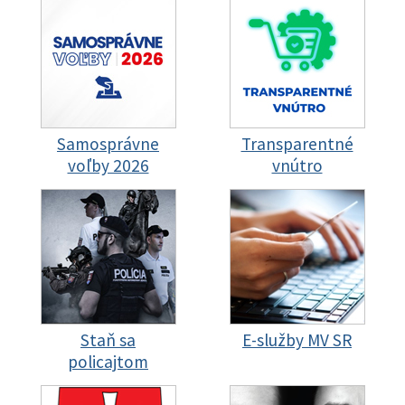
Samosprávne
Transparentné
voľby 2026
vnútro
Staň sa
E-služby MV SR
policajtom