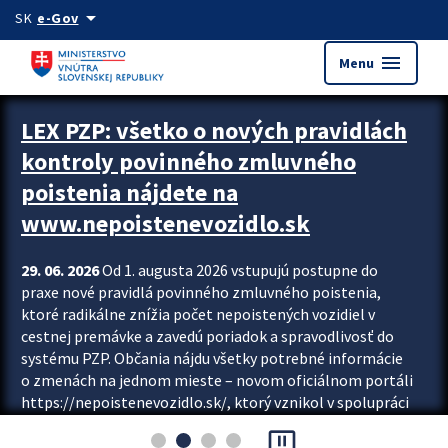
Preskocit na hlavný obsah
arrow_drop_down
SK
e-Gov
menu
Menu
Zastavit automatický posun upútavok
LEX PZP: všetko o nových pravidlách
kontroly povinného zmluvného
poistenia nájdete na
www.nepoistenevozidlo.sk
29. 06. 2026
Od 1. augusta 2026 vstupujú postupne do
praxe nové pravidlá povinného zmluvného poistenia,
ktoré radikálne znížia počet nepoistených vozidiel v
cestnej premávke a zavedú poriadok a spravodlivosť do
systému PZP. Občania nájdu všetky potrebné informácie
o zmenách na jednom mieste – novom oficiálnom portáli
https://nepoistenevozidlo.sk/, ktorý vznikol v spolupráci
Slovenskej kancelárie poisťovateľov (SKP), Slovenskej
pause_presentation
asociácie poisťovní (SLASPO) a Ministerstva vnútra SR.