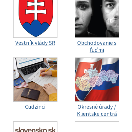
Vestník vlády SR
Obchodovanie s
ľuďmi
Cudzinci
Okresné úrady /
Klientske centrá