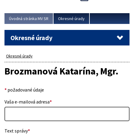
Novinky predstavili na...
Viac
Úvodná stránka MV SR
Okresné úrady
Okresné úrady
Okresné úrady
Brozmanová Katarína, Mgr.
*
požadované údaje
Vaša e-mailová adresa
*
Text správy
*