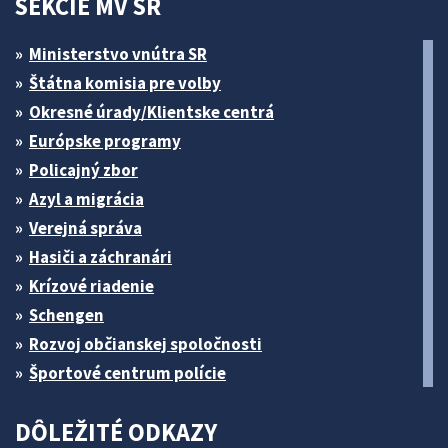
SEKCIE MV SR
Ministerstvo vnútra SR
Štátna komisia pre volby
Okresné úrady/Klientske centrá
Európske programy
Policajný zbor
Azyl a migrácia
Verejná správa
Hasiči a záchranári
Krízové riadenie
Schengen
Rozvoj občianskej spoločnosti
Športové centrum polície
DÔLEŽITÉ ODKAZY