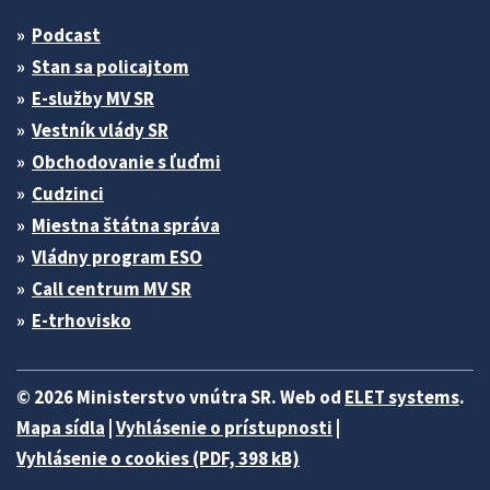
Podcast
Stan sa policajtom
E-služby MV SR
Vestník vlády SR
Obchodovanie s ľuďmi
Cudzinci
Miestna štátna správa
Vládny program ESO
Call centrum MV SR
E-trhovisko
© 2026 Ministerstvo vnútra SR. Web od
ELET systems
.
Mapa sídla
|
Vyhlásenie o prístupnosti
|
Vyhlásenie o cookies (PDF, 398 kB)