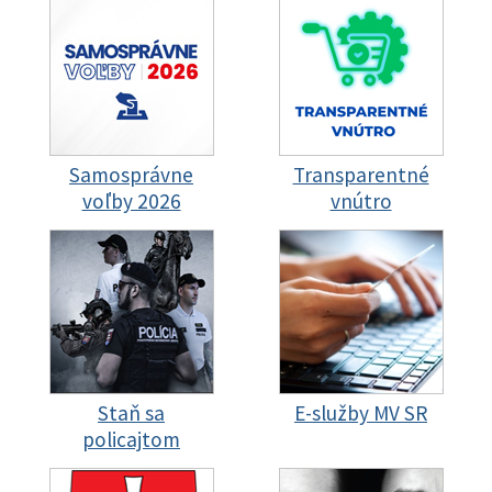
Samosprávne
Transparentné
voľby 2026
vnútro
Staň sa
E-služby MV SR
policajtom