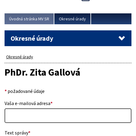
Novinky predstavili na...
Viac
Úvodná stránka MV SR
Okresné úrady
Okresné úrady
Okresné úrady
PhDr. Zita Gallová
*
požadované údaje
Vaša e-mailová adresa
*
Text správy
*