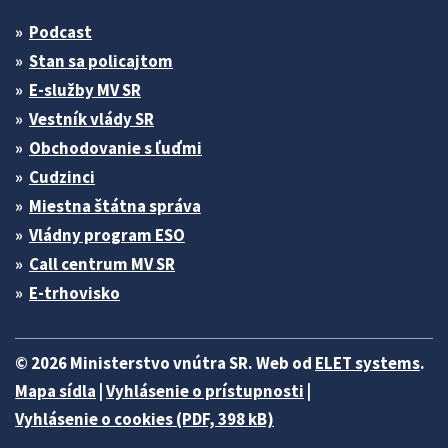
Podcast
Stan sa policajtom
E-služby MV SR
Vestník vlády SR
Obchodovanie s ľuďmi
Cudzinci
Miestna štátna správa
Vládny program ESO
Call centrum MV SR
E-trhovisko
© 2026 Ministerstvo vnútra SR. Web od
ELET systems
.
Mapa sídla
|
Vyhlásenie o prístupnosti
|
Vyhlásenie o cookies (PDF, 398 kB)