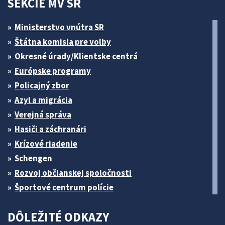
SEKCIE MV SR
Ministerstvo vnútra SR
Štátna komisia pre volby
Okresné úrady/Klientske centrá
Európske programy
Policajný zbor
Azyl a migrácia
Verejná správa
Hasiči a záchranári
Krízové riadenie
Schengen
Rozvoj občianskej spoločnosti
Športové centrum polície
DÔLEŽITÉ ODKAZY