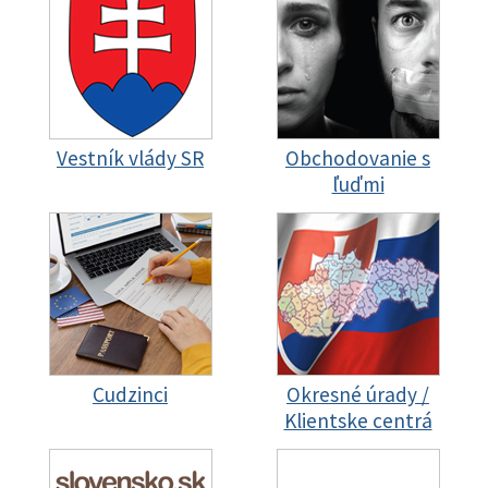
Vestník vlády SR
Obchodovanie s
ľuďmi
Cudzinci
Okresné úrady /
Klientske centrá