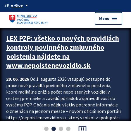
Preskocit na hlavný obsah
arrow_drop_down
SK
e-Gov
menu
Menu
Zastavit automatický posun upútavok
LEX PZP: všetko o nových pravidlách
kontroly povinného zmluvného
poistenia nájdete na
www.nepoistenevozidlo.sk
29. 06. 2026
Od 1. augusta 2026 vstupujú postupne do
praxe nové pravidlá povinného zmluvného poistenia,
ktoré radikálne znížia počet nepoistených vozidiel v
cestnej premávke a zavedú poriadok a spravodlivosť do
systému PZP. Občania nájdu všetky potrebné informácie
o zmenách na jednom mieste – novom oficiálnom portáli
https://nepoistenevozidlo.sk/, ktorý vznikol v spolupráci
Slovenskej kancelárie poisťovateľov (SKP), Slovenskej
pause_presentation
asociácie poisťovní (SLASPO) a Ministerstva vnútra SR.