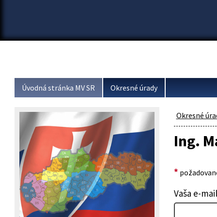
Úvodná stránka MV SR
Okresné úrady
Okresné úra
Ing. M
*
požadované
Vaša e-mai