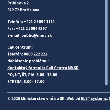
Pribinova 2
812 72 Bratislava
Telefón: +421 2 5094 1111
Fax: +421 2 5094 4397
E-mail:
public@minv
.sk
Call centrum:
Telefón: 0800 222 222
Nahlásenie problému:
Kontaktný formulár Call Centra MV SR
PO, UT, ŠT, PIA: 8.00 - 16.00
STREDA: 8.00 - 17.00
© 2026 Ministerstvo vnútra SR. Web od
ELET systems
.