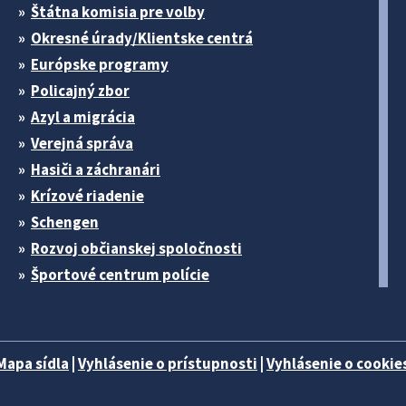
Štátna komisia pre volby
Okresné úrady/Klientske centrá
Európske programy
Policajný zbor
Azyl a migrácia
Verejná správa
Hasiči a záchranári
Krízové riadenie
Schengen
Rozvoj občianskej spoločnosti
Športové centrum polície
Mapa sídla
|
Vyhlásenie o prístupnosti
|
Vyhlásenie o cookies