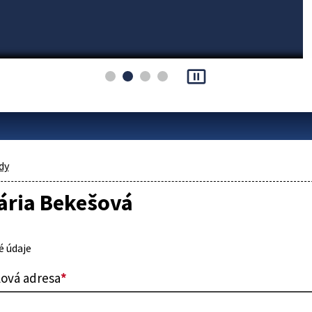
pause_presentation
dy
ária Bekešová
 údaje
lová adresa
*