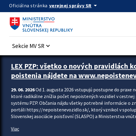
Preskocit na hlavný obsah
arrow_drop_down
verejnej správy SR
Oficiálna stránka
Sekcie MV SR
keyboard_arrow_down
Zastavit automatický posun upútavok
LEX PZP: všetko o nových pravidlách 
poistenia nájdete na www.nepoistenev
29. 06. 2026
Od 1. augusta 2026 vstupujú postupne do praxe 
ktoré radikálne znížia počet nepoistených vozidiel v cestne
systému PZP. Občania nájdu všetky potrebné informácie o 
portáli https://nepoistenevozidlo.sk/, ktorý vznikol v spolu
Slovenskej asociácie poisťovní (SLASPO) a Ministerstva vnútra
Viac