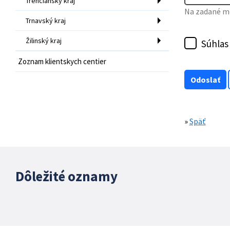
Trenčiansky kraj
Na zadané mo
Trnavský kraj
Žilinský kraj
Súhlas
Zoznam klientskych centier
»
Späť
Dôležité oznamy