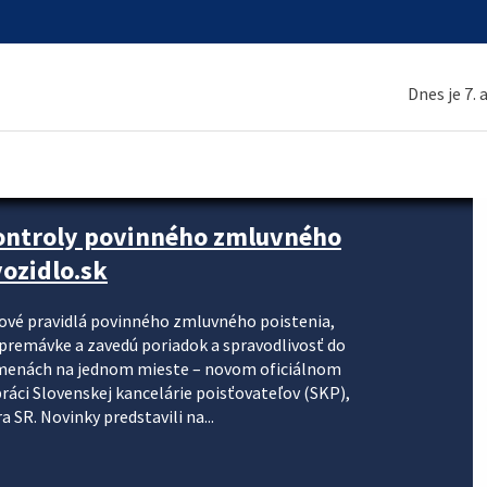
Dnes je 7.
kontroly povinného zmluvného
ozidlo.sk
nové pravidlá povinného zmluvného poistenia,
j premávke a zavedú poriadok a spravodlivosť do
zmenách na jednom mieste – novom oficiálnom
práci Slovenskej kancelárie poisťovateľov (SKP),
 SR. Novinky predstavili na...