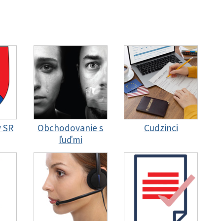
y SR
Obchodovanie s
Cudzinci
ľuďmi