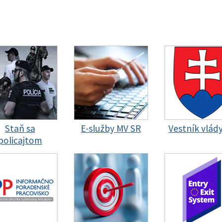
Staň sa
E-služby MV SR
Vestník vlád
policajtom