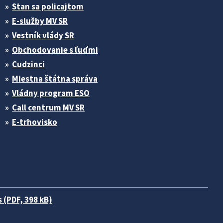
Stan sa policajtom
E-služby MV SR
Vestník vlády SR
Obchodovanie s ľuďmi
Cudzinci
Miestna štátna správa
Vládny program ESO
Call centrum MV SR
E-trhovisko
 (PDF, 398 kB)