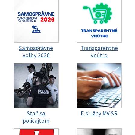
Samosprávne
Transparentné
voľby 2026
vnútro
Staň sa
E-služby MV SR
policajtom