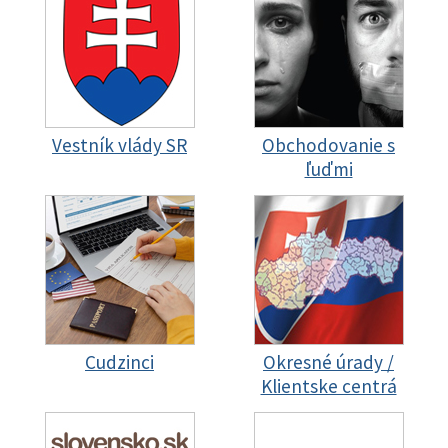
Vestník vlády SR
Obchodovanie s
ľuďmi
Cudzinci
Okresné úrady /
Klientske centrá