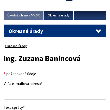
Novinky predstavili na...
Viac
Úvodná stránka MV SR
Okresné úrady
Okresné úrady
Okresné úrady
Ing. Zuzana Banincová
*
požadované údaje
Vaša e-mailová adresa
*
Text správy
*