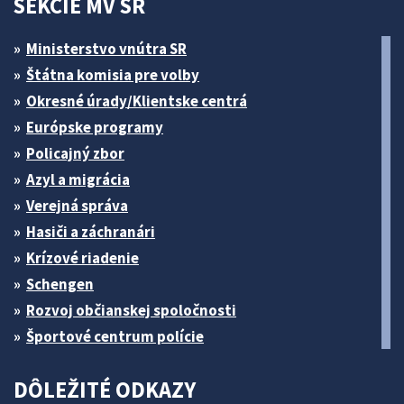
SEKCIE MV SR
Ministerstvo vnútra SR
Štátna komisia pre volby
Okresné úrady/Klientske centrá
Európske programy
Policajný zbor
Azyl a migrácia
Verejná správa
Hasiči a záchranári
Krízové riadenie
Schengen
Rozvoj občianskej spoločnosti
Športové centrum polície
DÔLEŽITÉ ODKAZY