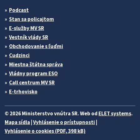
Podcast
Stan sa policajtom
E-služby MV SR
Vestník vlády SR
Obchodovanie s ľuďmi
Cudzinci
Miestna štátna správa
Vládny program ESO
Call centrum MV SR
E-trhovisko
© 2026 Ministerstvo vnútra SR. Web od
ELET systems
.
Mapa sídla
|
Vyhlásenie o prístupnosti
|
Vyhlásenie o cookies (PDF, 398 kB)