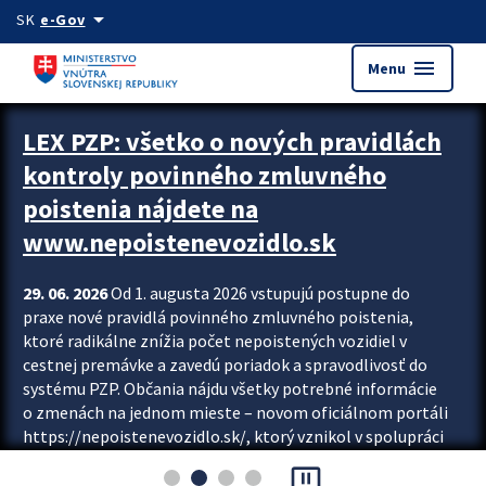
Preskocit na hlavný obsah
arrow_drop_down
SK
e-Gov
menu
Menu
Zastavit automatický posun upútavok
LEX PZP: všetko o nových pravidlách
kontroly povinného zmluvného
poistenia nájdete na
www.nepoistenevozidlo.sk
29. 06. 2026
Od 1. augusta 2026 vstupujú postupne do
praxe nové pravidlá povinného zmluvného poistenia,
ktoré radikálne znížia počet nepoistených vozidiel v
cestnej premávke a zavedú poriadok a spravodlivosť do
systému PZP. Občania nájdu všetky potrebné informácie
o zmenách na jednom mieste – novom oficiálnom portáli
https://nepoistenevozidlo.sk/, ktorý vznikol v spolupráci
Slovenskej kancelárie poisťovateľov (SKP), Slovenskej
pause_presentation
asociácie poisťovní (SLASPO) a Ministerstva vnútra SR.