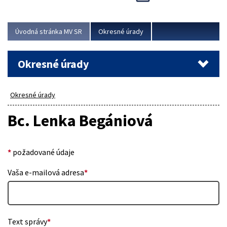
Novinky predstavili na...
Viac
Úvodná stránka MV SR
Okresné úrady
Okresné úrady
Okresné úrady
Bc. Lenka Begániová
*
požadované údaje
Vaša e-mailová adresa
*
Text správy
*