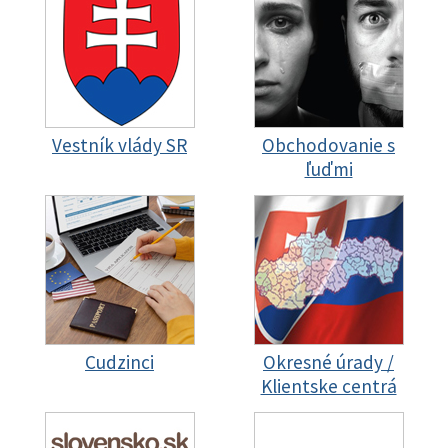
Vestník vlády SR
Obchodovanie s
ľuďmi
Cudzinci
Okresné úrady /
Klientske centrá