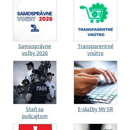
Samosprávne
Transparentné
voľby 2026
vnútro
Staň sa
E-služby MV SR
policajtom