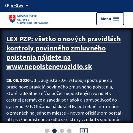
Preskocit na hlavný obsah
arrow_drop_down
SK
e-Gov
menu
Menu
Zastavit automatický posun upútavok
LEX PZP: všetko o nových pravidlách
kontroly povinného zmluvného
poistenia nájdete na
www.nepoistenevozidlo.sk
29. 06. 2026
Od 1. augusta 2026 vstupujú postupne do
praxe nové pravidlá povinného zmluvného poistenia,
ktoré radikálne znížia počet nepoistených vozidiel v
cestnej premávke a zavedú poriadok a spravodlivosť do
systému PZP. Občania nájdu všetky potrebné informácie
o zmenách na jednom mieste – novom oficiálnom portáli
https://nepoistenevozidlo.sk/, ktorý vznikol v spolupráci
Slovenskej kancelárie poisťovateľov (SKP), Slovenskej
pause_presentation
asociácie poisťovní (SLASPO) a Ministerstva vnútra SR.