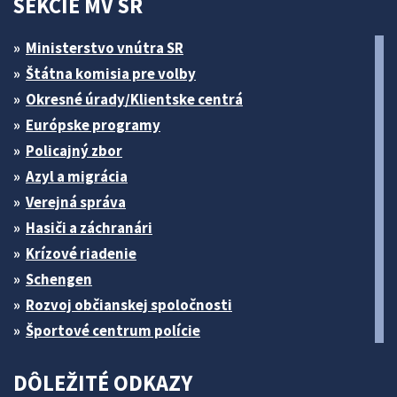
SEKCIE MV SR
Ministerstvo vnútra SR
Štátna komisia pre volby
Okresné úrady/Klientske centrá
Európske programy
Policajný zbor
Azyl a migrácia
Verejná správa
Hasiči a záchranári
Krízové riadenie
Schengen
Rozvoj občianskej spoločnosti
Športové centrum polície
DÔLEŽITÉ ODKAZY