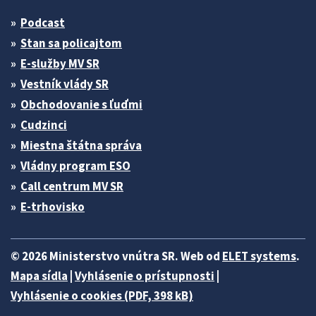
Podcast
Stan sa policajtom
E-služby MV SR
Vestník vlády SR
Obchodovanie s ľuďmi
Cudzinci
Miestna štátna správa
Vládny program ESO
Call centrum MV SR
E-trhovisko
© 2026 Ministerstvo vnútra SR. Web od
ELET systems
.
Mapa sídla
|
Vyhlásenie o prístupnosti
|
Vyhlásenie o cookies (PDF, 398 kB)