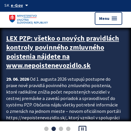
Preskocit na hlavný obsah
arrow_drop_down
SK
e-Gov
menu
Menu
Zastavit automatický posun upútavok
LEX PZP: všetko o nových pravidlách
kontroly povinného zmluvného
poistenia nájdete na
www.nepoistenevozidlo.sk
29. 06. 2026
Od 1. augusta 2026 vstupujú postupne do
praxe nové pravidlá povinného zmluvného poistenia,
ktoré radikálne znížia počet nepoistených vozidiel v
cestnej premávke a zavedú poriadok a spravodlivosť do
systému PZP. Občania nájdu všetky potrebné informácie
o zmenách na jednom mieste – novom oficiálnom portáli
https://nepoistenevozidlo.sk/, ktorý vznikol v spolupráci
Slovenskej kancelárie poisťovateľov (SKP), Slovenskej
pause_presentation
asociácie poisťovní (SLASPO) a Ministerstva vnútra SR.