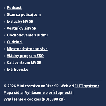
Podcast
Stan sa policajtom
E-služby MV SR
Vestník vlády SR
Obchodovanie s ľuďmi
Cudzinci
Miestna štátna správa
Vládny program ESO
Call centrum MV SR
E-trhovisko
© 2026 Ministerstvo vnútra SR. Web od
ELET systems
.
Mapa sídla
|
Vyhlásenie o prístupnosti
|
Vyhlásenie o cookies (PDF, 398 kB)