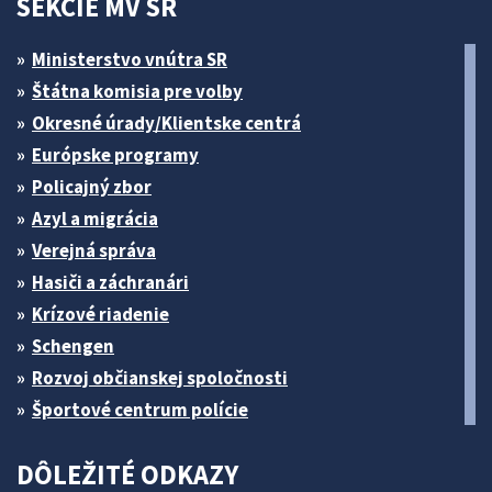
SEKCIE MV SR
Ministerstvo vnútra SR
Štátna komisia pre volby
Okresné úrady/Klientske centrá
Európske programy
Policajný zbor
Azyl a migrácia
Verejná správa
Hasiči a záchranári
Krízové riadenie
Schengen
Rozvoj občianskej spoločnosti
Športové centrum polície
DÔLEŽITÉ ODKAZY