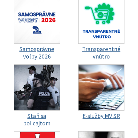
Samosprávne
Transparentné
voľby 2026
vnútro
Staň sa
E-služby MV SR
policajtom