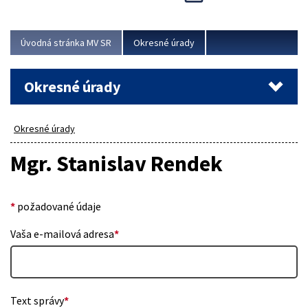
Novinky predstavili na...
Viac
Úvodná stránka MV SR
Okresné úrady
Okresné úrady
Okresné úrady
Mgr. Stanislav Rendek
*
požadované údaje
Vaša e-mailová adresa
*
Text správy
*