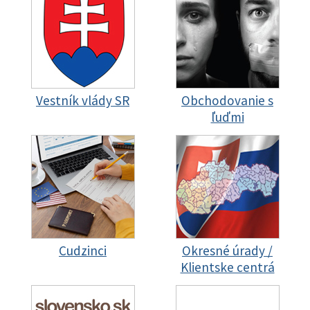
Vestník vlády SR
Obchodovanie s
ľuďmi
Cudzinci
Okresné úrady /
Klientske centrá