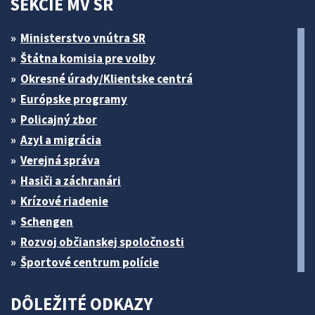
SEKCIE MV SR
Ministerstvo vnútra SR
Štátna komisia pre volby
Okresné úrady/Klientske centrá
Európske programy
Policajný zbor
Azyl a migrácia
Verejná správa
Hasiči a záchranári
Krízové riadenie
Schengen
Rozvoj občianskej spoločnosti
Športové centrum polície
DÔLEŽITÉ ODKAZY