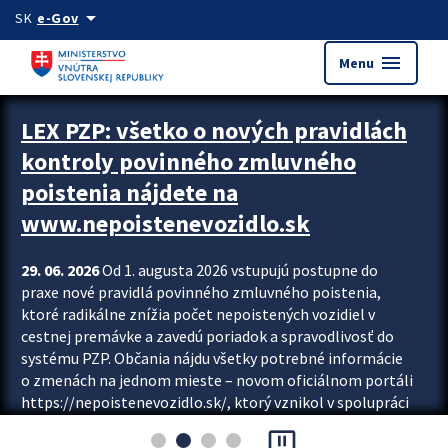
Preskocit na hlavný obsah
arrow_drop_down
SK
e-Gov
menu
Menu
Zastavit automatický posun upútavok
LEX PZP: všetko o nových pravidlách
kontroly povinného zmluvného
poistenia nájdete na
www.nepoistenevozidlo.sk
29. 06. 2026
Od 1. augusta 2026 vstupujú postupne do
praxe nové pravidlá povinného zmluvného poistenia,
ktoré radikálne znížia počet nepoistených vozidiel v
cestnej premávke a zavedú poriadok a spravodlivosť do
systému PZP. Občania nájdu všetky potrebné informácie
o zmenách na jednom mieste – novom oficiálnom portáli
https://nepoistenevozidlo.sk/, ktorý vznikol v spolupráci
Slovenskej kancelárie poisťovateľov (SKP), Slovenskej
pause_presentation
asociácie poisťovní (SLASPO) a Ministerstva vnútra SR.