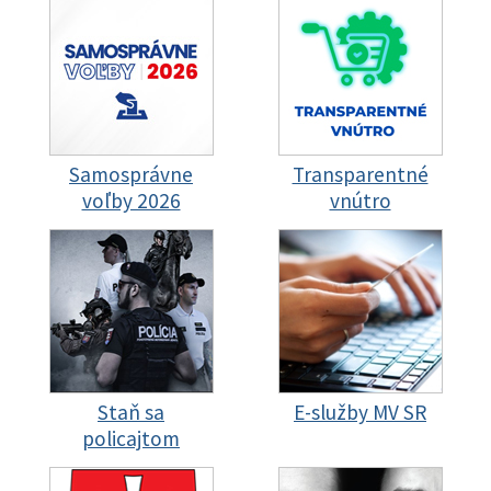
Samosprávne
Transparentné
voľby 2026
vnútro
Staň sa
E-služby MV SR
policajtom