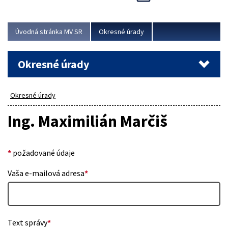
Novinky predstavili na...
Viac
Úvodná stránka MV SR
Okresné úrady
Okresné úrady
Okresné úrady
Ing. Maximilián Marčiš
*
požadované údaje
Vaša e-mailová adresa
*
Text správy
*