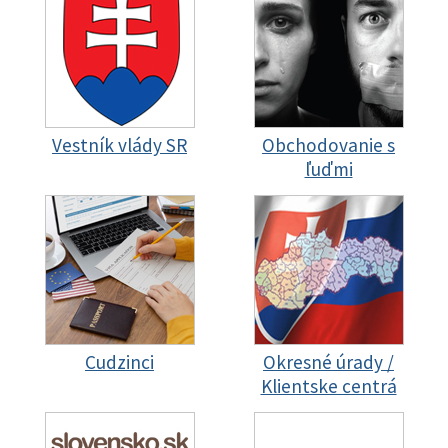
Vestník vlády SR
Obchodovanie s
ľuďmi
Cudzinci
Okresné úrady /
Klientske centrá