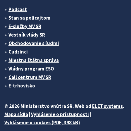
Podcast
Stan sa policajtom
E-služby MV SR
Vestník vlády SR
Obchodovanie s ľuďmi
Cudzinci
Miestna štátna správa
Vládny program ESO
Call centrum MV SR
E-trhovisko
© 2026 Ministerstvo vnútra SR. Web od
ELET systems
.
Mapa sídla
|
Vyhlásenie o prístupnosti
|
Vyhlásenie o cookies (PDF, 398 kB)