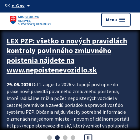
Preskocit na hlavný obsah
arrow_drop_down
SK
e-Gov
menu
Menu
Zastavit automatický posun upútavok
LEX PZP: všetko o nových pravidlách
kontroly povinného zmluvného
poistenia nájdete na
www.nepoistenevozidlo.sk
29. 06. 2026
Od 1. augusta 2026 vstupujú postupne do
praxe nové pravidlá povinného zmluvného poistenia,
ktoré radikálne znížia počet nepoistených vozidiel v
cestnej premávke a zavedú poriadok a spravodlivosť do
systému PZP. Občania nájdu všetky potrebné informácie
o zmenách na jednom mieste – novom oficiálnom portáli
https://nepoistenevozidlo.sk/, ktorý vznikol v spolupráci
Slovenskej kancelárie poisťovateľov (SKP), Slovenskej
pause_presentation
asociácie poisťovní (SLASPO) a Ministerstva vnútra SR.