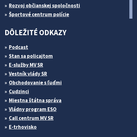
Rozvoj občianskej spoločnosti
Športové centrum polície
DÔLEŽITÉ ODKAZY
Podcast
Stan sa policajtom
E-služby MV SR
Vestník vlády SR
Obchodovanie s ľuďmi
Cudzinci
Miestna štátna správa
Vládny program ESO
Call centrum MV SR
E-trhovisko