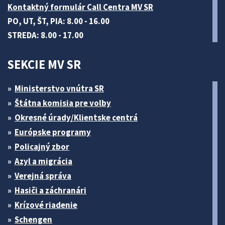
Kontaktný formulár Call Centra MV SR
PO, UT, ŠT, PIA: 8.00 - 16.00
STREDA: 8.00 - 17.00
SEKCIE MV SR
Ministerstvo vnútra SR
Štátna komisia pre volby
Okresné úrady/Klientske centrá
Európske programy
Policajný zbor
Azyl a migrácia
Verejná správa
Hasiči a záchranári
Krízové riadenie
Schengen