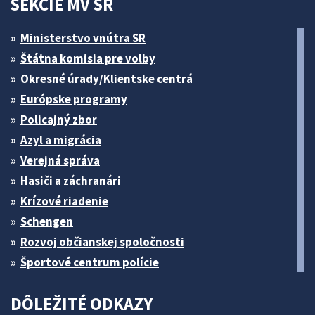
SEKCIE MV SR
Ministerstvo vnútra SR
Štátna komisia pre volby
Okresné úrady/Klientske centrá
Európske programy
Policajný zbor
Azyl a migrácia
Verejná správa
Hasiči a záchranári
Krízové riadenie
Schengen
Rozvoj občianskej spoločnosti
Športové centrum polície
DÔLEŽITÉ ODKAZY