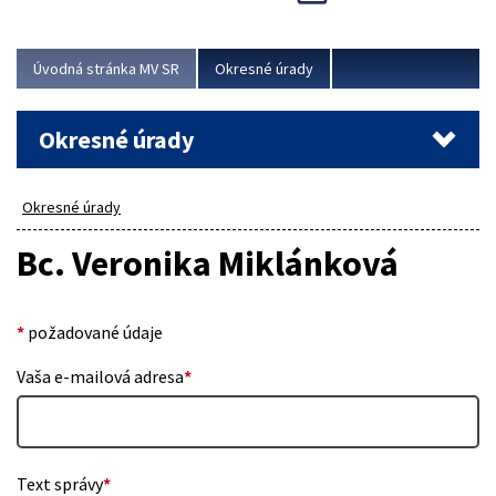
Novinky predstavili na...
Viac
Úvodná stránka MV SR
Okresné úrady
Okresné úrady
Okresné úrady
Bc. Veronika Miklánková
*
požadované údaje
Vaša e-mailová adresa
*
Text správy
*