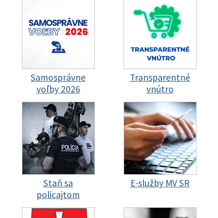
Samosprávne
Transparentné
voľby 2026
vnútro
Staň sa
E-služby MV SR
policajtom