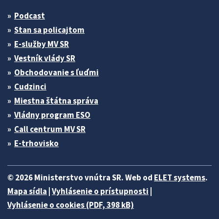
Podcast
Stan sa policajtom
E-služby MV SR
Vestník vlády SR
Obchodovanie s ľuďmi
Cudzinci
Miestna štátna správa
Vládny program ESO
Call centrum MV SR
E-trhovisko
© 2026 Ministerstvo vnútra SR. Web od
ELET systems
.
Mapa sídla
|
Vyhlásenie o prístupnosti
|
Vyhlásenie o cookies (PDF, 398 kB)