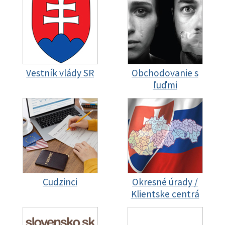
Vestník vlády SR
Obchodovanie s
ľuďmi
Cudzinci
Okresné úrady /
Klientske centrá