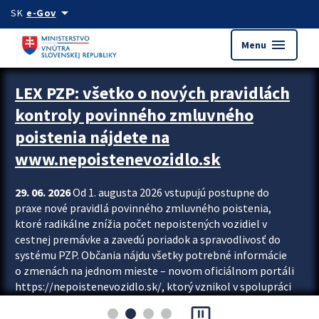
Preskocit na hlavný obsah
arrow_drop_down
SK
e-Gov
menu
Menu
Zastavit automatický posun upútavok
LEX PZP: všetko o nových pravidlách
kontroly povinného zmluvného
poistenia nájdete na
www.nepoistenevozidlo.sk
29. 06. 2026
Od 1. augusta 2026 vstupujú postupne do
praxe nové pravidlá povinného zmluvného poistenia,
ktoré radikálne znížia počet nepoistených vozidiel v
cestnej premávke a zavedú poriadok a spravodlivosť do
systému PZP. Občania nájdu všetky potrebné informácie
o zmenách na jednom mieste – novom oficiálnom portáli
https://nepoistenevozidlo.sk/, ktorý vznikol v spolupráci
Slovenskej kancelárie poisťovateľov (SKP), Slovenskej
pause_presentation
asociácie poisťovní (SLASPO) a Ministerstva vnútra SR.