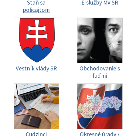
Staň sa
E-služby MV SR
policajtom
Vestník vlády SR
Obchodovanie s
ľuďmi
Cudzinci
Okresné úrady /