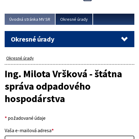
Novinky predstavili na...
Viac
Úvodná stránka MV SR
Okresné úrady
Okresné úrady
Okresné úrady
Ing. Milota Vršková - štátna
správa odpadového
hospodárstva
*
požadované údaje
Vaša e-mailová adresa
*