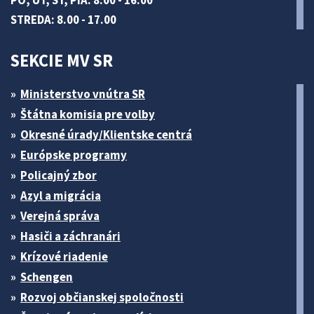
PO, UT, ŠT, PIA: 8.00 - 16.00
STREDA: 8.00 - 17.00
SEKCIE MV SR
Ministerstvo vnútra SR
Štátna komisia pre volby
Okresné úrady/Klientske centrá
Európske programy
Policajný zbor
Azyl a migrácia
Verejná správa
Hasiči a záchranári
Krízové riadenie
Schengen
Rozvoj občianskej spoločnosti