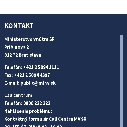
KONTAKT
Ministerstvo vnútra SR
Pribinova 2
812 72 Bratislava
Telefón: +421 2 5094 1111
Fax: +421 2 5094 4397
E-mail:
public@minv
.sk
Call centrum:
Telefón: 0800 222 222
Nahlásenie problému:
Kontaktný formulár Call Centra MV SR