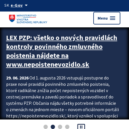
Preskocit na hlavný obsah
arrow_drop_down
SK
e-Gov
menu
Menu
Zastavit automatický posun upútavok
LEX PZP: všetko o nových pravidlách
kontroly povinného zmluvného
poistenia nájdete na
www.nepoistenevozidlo.sk
29. 06. 2026
Od 1. augusta 2026 vstupujú postupne do
praxe nové pravidlá povinného zmluvného poistenia,
ktoré radikálne znížia počet nepoistených vozidiel v
cestnej premávke a zavedú poriadok a spravodlivosť do
systému PZP. Občania nájdu všetky potrebné informácie
o zmenách na jednom mieste – novom oficiálnom portáli
https://nepoistenevozidlo.sk/, ktorý vznikol v spolupráci
Slovenskej kancelárie poisťovateľov (SKP), Slovenskej
pause_presentation
asociácie poisťovní (SLASPO) a Ministerstva vnútra SR.