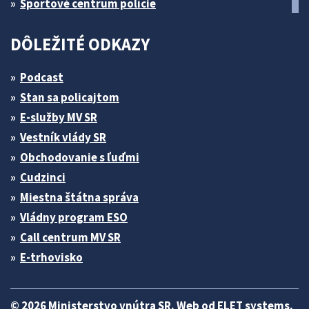
Športové centrum polície
DÔLEŽITÉ ODKAZY
Podcast
Stan sa policajtom
E-služby MV SR
Vestník vlády SR
Obchodovanie s ľuďmi
Cudzinci
Miestna štátna správa
Vládny program ESO
Call centrum MV SR
E-trhovisko
© 2026 Ministerstvo vnútra SR. Web od
ELET systems
.