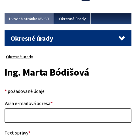
Novinky predstavili na...
Viac
Úvodná stránka MV SR
Okresné úrady
Okresné úrady
Okresné úrady
Ing. Marta Bódišová
*
požadované údaje
Vaša e-mailová adresa
*
Text správy
*