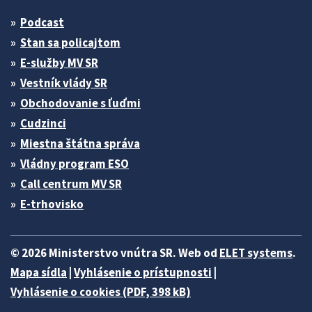
Podcast
Stan sa policajtom
E-služby MV SR
Vestník vlády SR
Obchodovanie s ľuďmi
Cudzinci
Miestna štátna správa
Vládny program ESO
Call centrum MV SR
E-trhovisko
© 2026 Ministerstvo vnútra SR. Web od
ELET systems
.
Mapa sídla
|
Vyhlásenie o prístupnosti
|
Vyhlásenie o cookies (PDF, 398 kB)