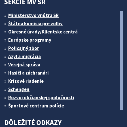
SEKCIE MV SR
Ministerstvo vnútra SR
Štátna komisia pre volby
Okresné úrady/Klientske centrá
Európske programy
Policajný zbor
Azyl a migrácia
Verejná správa
Hasiči a záchranári
Krízové riadenie
Schengen
Rozvoj občianskej spoločnosti
Športové centrum polície
DÔLEŽITÉ ODKAZY