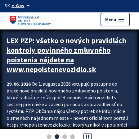
Preskocit na hlavný obsah
arrow_drop_down
SK
e-Gov
menu
Menu
Zastavit automatický posun upútavok
LEX PZP: všetko o nových pravidlách
kontroly povinného zmluvného
poistenia nájdete na
www.nepoistenevozidlo.sk
29. 06. 2026
Od 1. augusta 2026 vstupujú postupne do
praxe nové pravidlá povinného zmluvného poistenia,
ktoré radikálne znížia počet nepoistených vozidiel v
cestnej premávke a zavedú poriadok a spravodlivosť do
systému PZP. Občania nájdu všetky potrebné informácie
o zmenách na jednom mieste – novom oficiálnom portáli
https://nepoistenevozidlo.sk/, ktorý vznikol v spolupráci
Slovenskej kancelárie poisťovateľov (SKP), Slovenskej
pause_presentation
asociácie poisťovní (SLASPO) a Ministerstva vnútra SR.