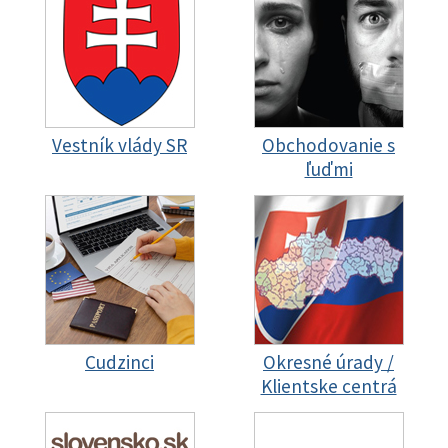
Vestník vlády SR
Obchodovanie s
ľuďmi
Cudzinci
Okresné úrady /
Klientske centrá