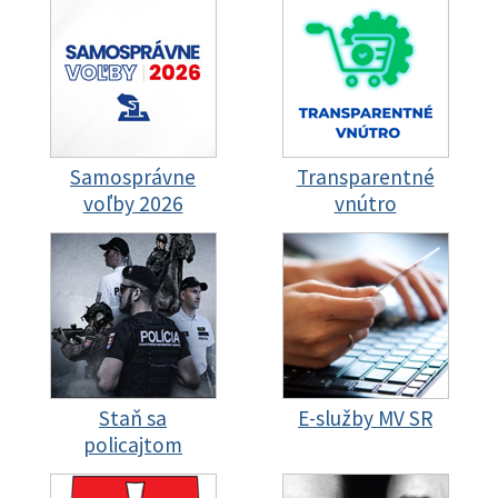
Samosprávne
Transparentné
voľby 2026
vnútro
Staň sa
E-služby MV SR
policajtom