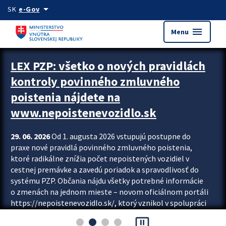
Preskocit na hlavný obsah
arrow_drop_down
SK
e-Gov
menu
Menu
Zastavit automatický posun upútavok
LEX PZP: všetko o nových pravidlách
kontroly povinného zmluvného
poistenia nájdete na
www.nepoistenevozidlo.sk
29. 06. 2026
Od 1. augusta 2026 vstupujú postupne do
praxe nové pravidlá povinného zmluvného poistenia,
ktoré radikálne znížia počet nepoistených vozidiel v
cestnej premávke a zavedú poriadok a spravodlivosť do
systému PZP. Občania nájdu všetky potrebné informácie
o zmenách na jednom mieste – novom oficiálnom portáli
https://nepoistenevozidlo.sk/, ktorý vznikol v spolupráci
Slovenskej kancelárie poisťovateľov (SKP), Slovenskej
pause_presentation
asociácie poisťovní (SLASPO) a Ministerstva vnútra SR.