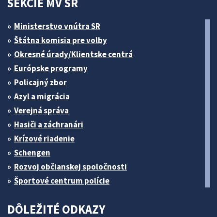
SEKCIE MV SR
Ministerstvo vnútra SR
Štátna komisia pre volby
Okresné úrady/Klientske centrá
Európske programy
Policajný zbor
Azyl a migrácia
Verejná správa
Hasiči a záchranári
Krízové riadenie
Schengen
Rozvoj občianskej spoločnosti
Športové centrum polície
DÔLEŽITÉ ODKAZY