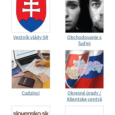
Vestník vlády SR
Obchodovanie s
ľuďmi
Cudzinci
Okresné úrady /
Klientske centrá