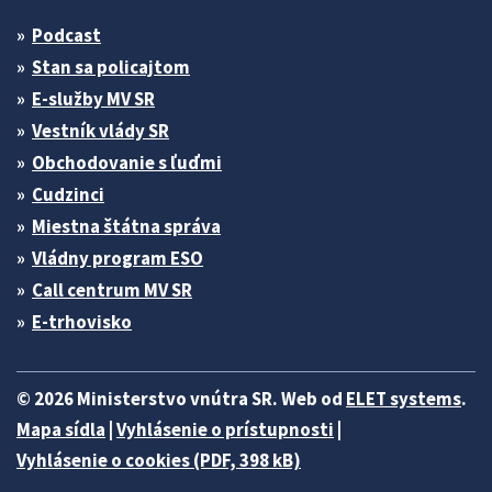
Podcast
Stan sa policajtom
E-služby MV SR
Vestník vlády SR
Obchodovanie s ľuďmi
Cudzinci
Miestna štátna správa
Vládny program ESO
Call centrum MV SR
E-trhovisko
© 2026 Ministerstvo vnútra SR. Web od
ELET systems
.
Mapa sídla
|
Vyhlásenie o prístupnosti
|
Vyhlásenie o cookies (PDF, 398 kB)