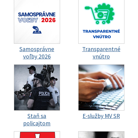
Samosprávne
Transparentné
voľby 2026
vnútro
Staň sa
E-služby MV SR
policajtom