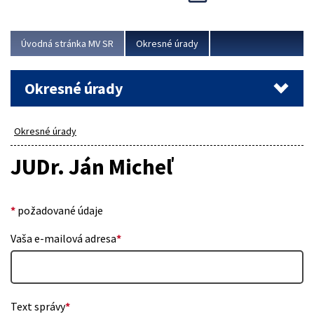
Novinky predstavili na...
Viac
Úvodná stránka MV SR
Okresné úrady
Okresné úrady
Okresné úrady
JUDr. Ján Micheľ
*
požadované údaje
Vaša e-mailová adresa
*
Text správy
*