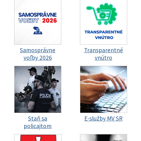
Samosprávne
Transparentné
voľby 2026
vnútro
Staň sa
E-služby MV SR
policajtom