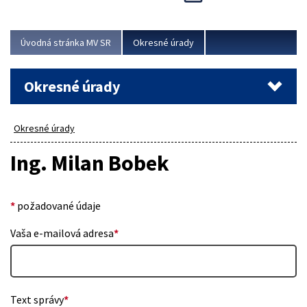
Novinky predstavili na...
Viac
Úvodná stránka MV SR
Okresné úrady
Okresné úrady
Okresné úrady
Ing. Milan Bobek
*
požadované údaje
Vaša e-mailová adresa
*
Text správy
*