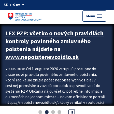
Preskocit na hlavný obsah
arrow_drop_down
SK
e-Gov
menu
Menu
Zastavit automatický posun upútavok
LEX PZP: všetko o nových pravidlách
kontroly povinného zmluvného
poistenia nájdete na
www.nepoistenevozidlo.sk
29. 06. 2026
Od 1. augusta 2026 vstupujú postupne do
praxe nové pravidlá povinného zmluvného poistenia,
ktoré radikálne znížia počet nepoistených vozidiel v
cestnej premávke a zavedú poriadok a spravodlivosť do
systému PZP. Občania nájdu všetky potrebné informácie
o zmenách na jednom mieste – novom oficiálnom portáli
https://nepoistenevozidlo.sk/, ktorý vznikol v spolupráci
Slovenskej kancelárie poisťovateľov (SKP), Slovenskej
pause_presentation
asociácie poisťovní (SLASPO) a Ministerstva vnútra SR.