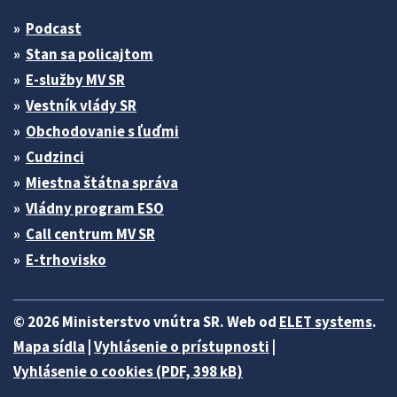
Podcast
Stan sa policajtom
E-služby MV SR
Vestník vlády SR
Obchodovanie s ľuďmi
Cudzinci
Miestna štátna správa
Vládny program ESO
Call centrum MV SR
E-trhovisko
© 2026 Ministerstvo vnútra SR. Web od
ELET systems
.
Mapa sídla
|
Vyhlásenie o prístupnosti
|
Vyhlásenie o cookies (PDF, 398 kB)