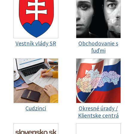
Vestník vlády SR
Obchodovanie s
ľuďmi
Cudzinci
Okresné úrady /
Klientske centrá