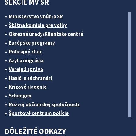
SEKCIE MV SR
Ministerstvo vnútra SR
Štátna komisia pre volby
Okresné úrady/Klientske centrá
Európske programy
Policajný zbor
Azyl a migrácia
Verejná správa
Hasiči a záchranári
Krízové riadenie
Schengen
Rozvoj občianskej spoločnosti
Športové centrum polície
DÔLEŽITÉ ODKAZY