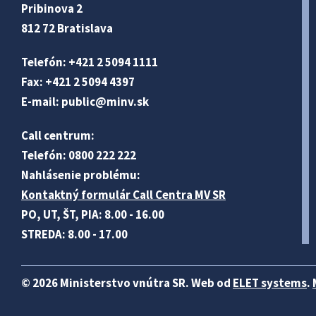
Pribinova 2
812 72 Bratislava
Telefón: +421 2 5094 1111
Fax: +421 2 5094 4397
E-mail:
public@minv
.sk
Call centrum:
Telefón: 0800 222 222
Nahlásenie problému:
Kontaktný formulár Call Centra MV SR
PO, UT, ŠT, PIA: 8.00 - 16.00
STREDA: 8.00 - 17.00
© 2026 Ministerstvo vnútra SR. Web od
ELET systems
.