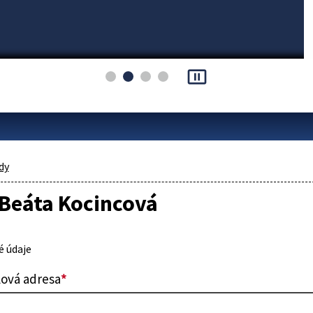
pause_presentation
dy
 Beáta Kocincová
 údaje
lová adresa
*