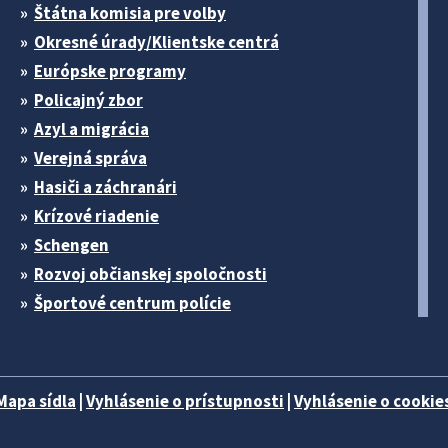
Štátna komisia pre volby
Okresné úrady/Klientske centrá
Európske programy
Policajný zbor
Azyl a migrácia
Verejná správa
Hasiči a záchranári
Krízové riadenie
Schengen
Rozvoj občianskej spoločnosti
Športové centrum polície
Mapa sídla
|
Vyhlásenie o prístupnosti
|
Vyhlásenie o cookies