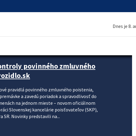
Dnes je 8. 
kontroly povinného zmluvného
ozidlo.sk
nové pravidlá povinného zmluvného poistenia,
j premávke a zavedú poriadok a spravodlivosť do
zmenách na jednom mieste – novom oficiálnom
práci Slovenskej kancelárie poisťovateľov (SKP),
 SR. Novinky predstavili na...