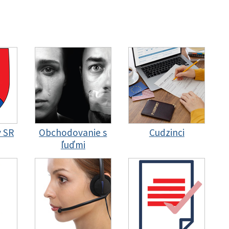
y SR
Obchodovanie s
Cudzinci
ľuďmi