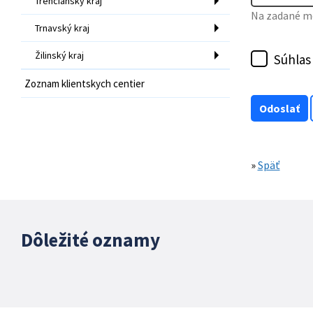
Trenčiansky kraj
Na zadané mo
Trnavský kraj
Žilinský kraj
Súhlas
Zoznam klientskych centier
»
Späť
Dôležité oznamy