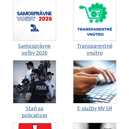
Samosprávne
Transparentné
voľby 2026
vnútro
Staň sa
E-služby MV SR
policajtom