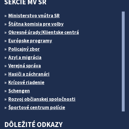
SEKCIE MV SR
Ministerstvo vnútra SR
Štátna komisia pre volby
Okresné úrady/Klientske centrá
Európske programy
Policajný zbor
Azyl a migrácia
Verejná správa
Hasiči a záchranári
Krízové riadenie
Schengen
Rozvoj občianskej spoločnosti
Športové centrum polície
DÔLEŽITÉ ODKAZY