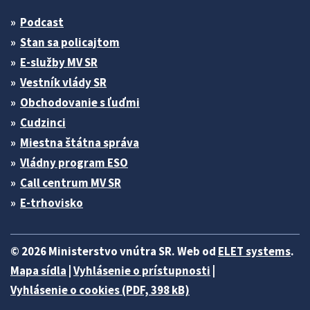
Podcast
Stan sa policajtom
E-služby MV SR
Vestník vlády SR
Obchodovanie s ľuďmi
Cudzinci
Miestna štátna správa
Vládny program ESO
Call centrum MV SR
E-trhovisko
© 2026 Ministerstvo vnútra SR. Web od
ELET systems
.
Mapa sídla
|
Vyhlásenie o prístupnosti
|
Vyhlásenie o cookies (PDF, 398 kB)