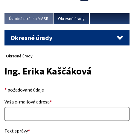
Novinky predstavili na...
Viac
Úvodná stránka MV SR
Okresné úrady
Okresné úrady
Okresné úrady
Ing. Erika Kaščáková
*
požadované údaje
Vaša e-mailová adresa
*
Text správy
*