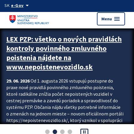
Preskocit na hlavný obsah
arrow_drop_down
SK
e-Gov
menu
Menu
Zastavit automatický posun upútavok
LEX PZP: všetko o nových pravidlách
kontroly povinného zmluvného
poistenia nájdete na
www.nepoistenevozidlo.sk
29. 06. 2026
Od 1. augusta 2026 vstupujú postupne do
praxe nové pravidlá povinného zmluvného poistenia,
ktoré radikálne znížia počet nepoistených vozidiel v
cestnej premávke a zavedú poriadok a spravodlivosť do
systému PZP. Občania nájdu všetky potrebné informácie
o zmenách na jednom mieste – novom oficiálnom portáli
https://nepoistenevozidlo.sk/, ktorý vznikol v spolupráci
Slovenskej kancelárie poisťovateľov (SKP), Slovenskej
pause_presentation
asociácie poisťovní (SLASPO) a Ministerstva vnútra SR.