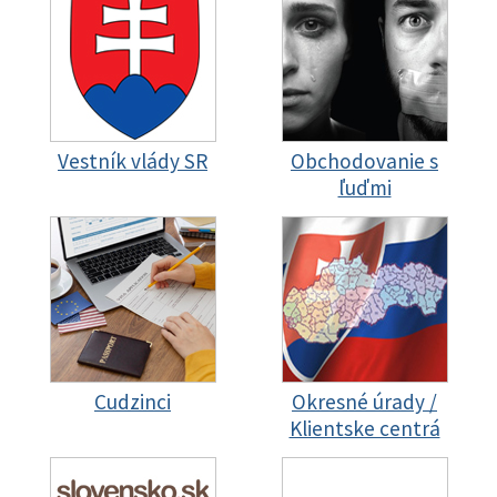
Vestník vlády SR
Obchodovanie s
ľuďmi
Cudzinci
Okresné úrady /
Klientske centrá