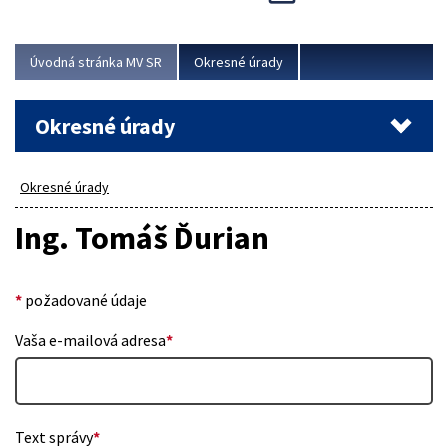
Novinky predstavili na...
Viac
Úvodná stránka MV SR
Okresné úrady
Okresné úrady
Okresné úrady
Ing. Tomáš Ďurian
*
požadované údaje
Vaša e-mailová adresa
*
Text správy
*