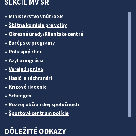
SEKCIE MV SR
Ministerstvo vnútra SR
Štátna komisia pre volby
Okresné úrady/Klientske centrá
Európske programy
Policajný zbor
Azyl a migrácia
Verejná správa
Hasiči a záchranári
Krízové riadenie
Schengen
Rozvoj občianskej spoločnosti
Športové centrum polície
DÔLEŽITÉ ODKAZY