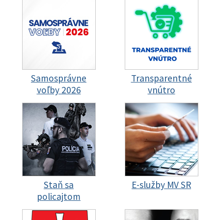
Samosprávne
Transparentné
voľby 2026
vnútro
Staň sa
E-služby MV SR
policajtom