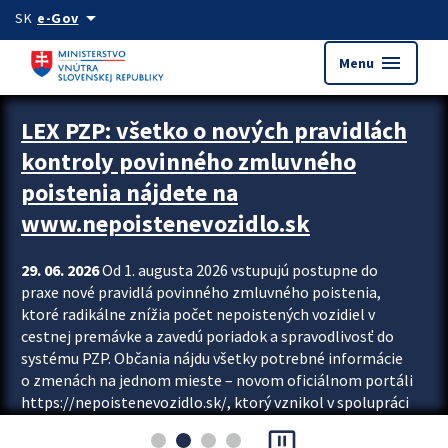
Preskocit na hlavný obsah
arrow_drop_down
SK
e-Gov
menu
Menu
Zastavit automatický posun upútavok
LEX PZP: všetko o nových pravidlách
kontroly povinného zmluvného
poistenia nájdete na
www.nepoistenevozidlo.sk
29. 06. 2026
Od 1. augusta 2026 vstupujú postupne do
praxe nové pravidlá povinného zmluvného poistenia,
ktoré radikálne znížia počet nepoistených vozidiel v
cestnej premávke a zavedú poriadok a spravodlivosť do
systému PZP. Občania nájdu všetky potrebné informácie
o zmenách na jednom mieste – novom oficiálnom portáli
https://nepoistenevozidlo.sk/, ktorý vznikol v spolupráci
Slovenskej kancelárie poisťovateľov (SKP), Slovenskej
pause_presentation
asociácie poisťovní (SLASPO) a Ministerstva vnútra SR.