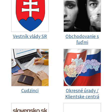
Vestník vlády SR
Obchodovanie s
ľuďmi
Cudzinci
Okresné úrady /
Klientske centrá