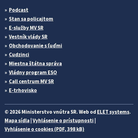
Podcast
Stan sa policajtom
E-služby MV SR
Vestník vlády SR
Obchodovanie s ľuďmi
Cudzinci
Miestna štátna správa
Vládny program ESO
Call centrum MV SR
E-trhovisko
© 2026 Ministerstvo vnútra SR. Web od
ELET systems
.
Mapa sídla
|
Vyhlásenie o prístupnosti
|
Vyhlásenie o cookies (PDF, 398 kB)