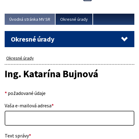
Novinky predstavili na...
Viac
Úvodná stránka MV SR
Okresné úrady
Okresné úrady
Okresné úrady
Ing. Katarína Bujnová
*
požadované údaje
Vaša e-mailová adresa
*
Text správy
*