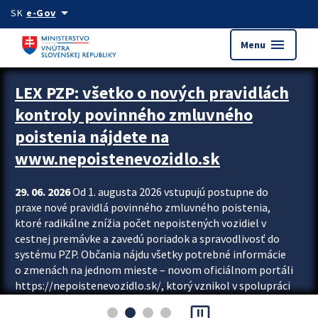
Preskocit na hlavný obsah
arrow_drop_down
SK
e-Gov
menu
Menu
Zastavit automatický posun upútavok
LEX PZP: všetko o nových pravidlách
kontroly povinného zmluvného
poistenia nájdete na
www.nepoistenevozidlo.sk
29. 06. 2026
Od 1. augusta 2026 vstupujú postupne do
praxe nové pravidlá povinného zmluvného poistenia,
ktoré radikálne znížia počet nepoistených vozidiel v
cestnej premávke a zavedú poriadok a spravodlivosť do
systému PZP. Občania nájdu všetky potrebné informácie
o zmenách na jednom mieste – novom oficiálnom portáli
https://nepoistenevozidlo.sk/, ktorý vznikol v spolupráci
Slovenskej kancelárie poisťovateľov (SKP), Slovenskej
pause_presentation
asociácie poisťovní (SLASPO) a Ministerstva vnútra SR.