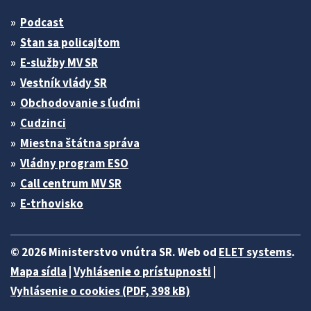
Podcast
Stan sa policajtom
E-služby MV SR
Vestník vlády SR
Obchodovanie s ľuďmi
Cudzinci
Miestna štátna správa
Vládny program ESO
Call centrum MV SR
E-trhovisko
© 2026 Ministerstvo vnútra SR. Web od
ELET systems
.
Mapa sídla
|
Vyhlásenie o prístupnosti
|
Vyhlásenie o cookies (PDF, 398 kB)