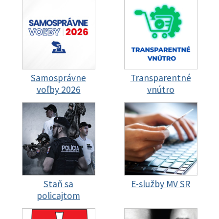
Samosprávne
Transparentné
voľby 2026
vnútro
Staň sa
E-služby MV SR
policajtom