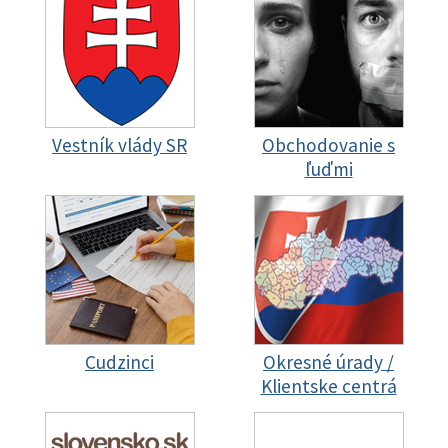
Vestník vlády SR
Obchodovanie s
ľuďmi
Cudzinci
Okresné úrady /
Klientske centrá