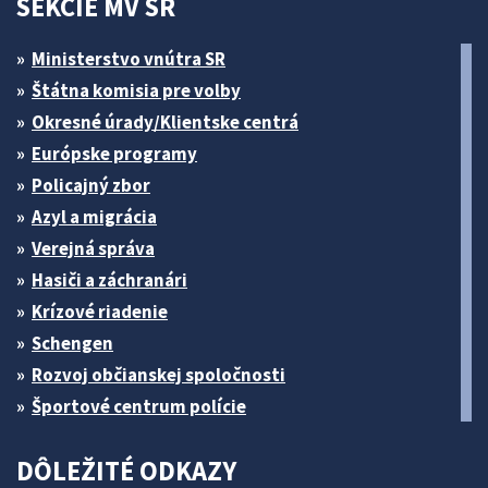
SEKCIE MV SR
Ministerstvo vnútra SR
Štátna komisia pre volby
Okresné úrady/Klientske centrá
Európske programy
Policajný zbor
Azyl a migrácia
Verejná správa
Hasiči a záchranári
Krízové riadenie
Schengen
Rozvoj občianskej spoločnosti
Športové centrum polície
DÔLEŽITÉ ODKAZY