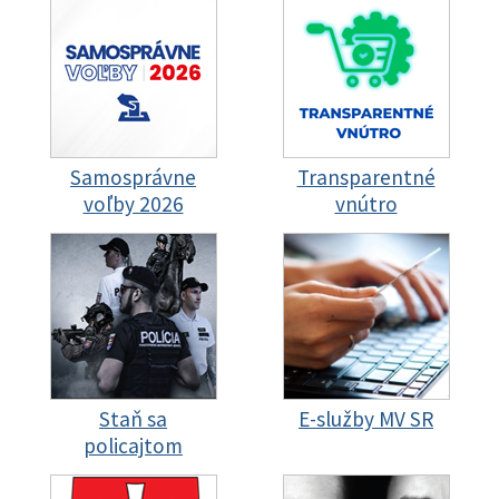
Samosprávne
Transparentné
voľby 2026
vnútro
Staň sa
E-služby MV SR
policajtom