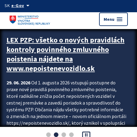
Preskocit na hlavný obsah
arrow_drop_down
SK
e-Gov
menu
Menu
Zastavit automatický posun upútavok
LEX PZP: všetko o nových pravidlách
kontroly povinného zmluvného
poistenia nájdete na
www.nepoistenevozidlo.sk
29. 06. 2026
Od 1. augusta 2026 vstupujú postupne do
praxe nové pravidlá povinného zmluvného poistenia,
ktoré radikálne znížia počet nepoistených vozidiel v
cestnej premávke a zavedú poriadok a spravodlivosť do
systému PZP. Občania nájdu všetky potrebné informácie
o zmenách na jednom mieste – novom oficiálnom portáli
https://nepoistenevozidlo.sk/, ktorý vznikol v spolupráci
Slovenskej kancelárie poisťovateľov (SKP), Slovenskej
pause_presentation
asociácie poisťovní (SLASPO) a Ministerstva vnútra SR.