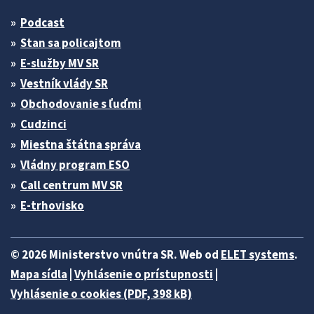
Podcast
Stan sa policajtom
E-služby MV SR
Vestník vlády SR
Obchodovanie s ľuďmi
Cudzinci
Miestna štátna správa
Vládny program ESO
Call centrum MV SR
E-trhovisko
© 2026 Ministerstvo vnútra SR. Web od
ELET systems
.
Mapa sídla
|
Vyhlásenie o prístupnosti
|
Vyhlásenie o cookies (PDF, 398 kB)