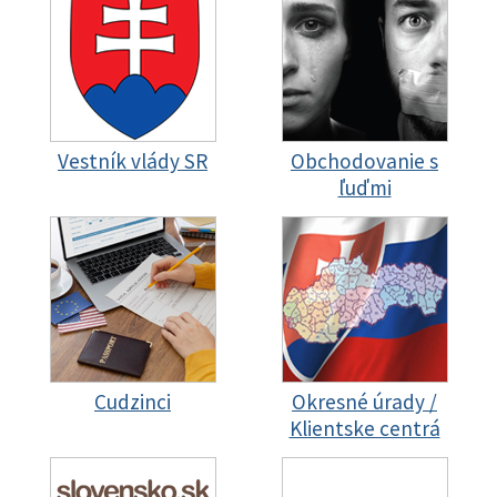
Vestník vlády SR
Obchodovanie s
ľuďmi
Cudzinci
Okresné úrady /
Klientske centrá