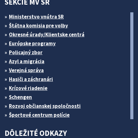
SEKCIE MV SR
Ministerstvo vnútra SR
Štátna komisia pre volby
Okresné úrady/Klientske centrá
Európske programy
Policajný zbor
Azyl a migrácia
Verejná správa
Hasiči a záchranári
Krízové riadenie
Schengen
Rozvoj občianskej spoločnosti
Športové centrum polície
DÔLEŽITÉ ODKAZY