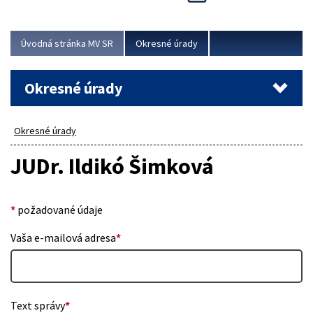
Novinky predstavili na...
Viac
Úvodná stránka MV SR
Okresné úrady
Okresné úrady
Okresné úrady
JUDr. Ildikó Šimková
*
požadované údaje
Vaša e-mailová adresa
*
Text správy
*