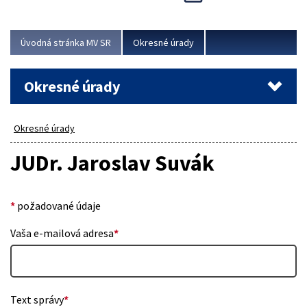
Novinky predstavili na...
Viac
Úvodná stránka MV SR
Okresné úrady
Okresné úrady
Okresné úrady
JUDr. Jaroslav Suvák
*
požadované údaje
Vaša e-mailová adresa
*
Text správy
*