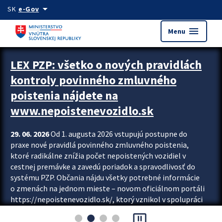
Preskocit na hlavný obsah
arrow_drop_down
SK
e-Gov
menu
Menu
Zastavit automatický posun upútavok
LEX PZP: všetko o nových pravidlách
kontroly povinného zmluvného
poistenia nájdete na
www.nepoistenevozidlo.sk
29. 06. 2026
Od 1. augusta 2026 vstupujú postupne do
praxe nové pravidlá povinného zmluvného poistenia,
ktoré radikálne znížia počet nepoistených vozidiel v
cestnej premávke a zavedú poriadok a spravodlivosť do
systému PZP. Občania nájdu všetky potrebné informácie
o zmenách na jednom mieste – novom oficiálnom portáli
https://nepoistenevozidlo.sk/, ktorý vznikol v spolupráci
Slovenskej kancelárie poisťovateľov (SKP), Slovenskej
pause_presentation
asociácie poisťovní (SLASPO) a Ministerstva vnútra SR.