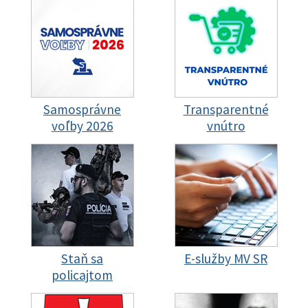
Samosprávne
Transparentné
voľby 2026
vnútro
Staň sa
E-služby MV SR
policajtom