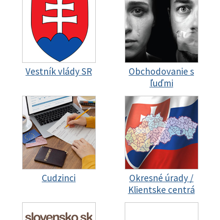
Vestník vlády SR
Obchodovanie s
ľuďmi
Cudzinci
Okresné úrady /
Klientske centrá