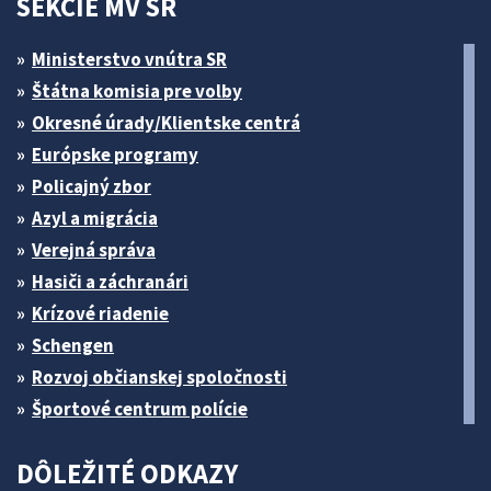
SEKCIE MV SR
Ministerstvo vnútra SR
Štátna komisia pre volby
Okresné úrady/Klientske centrá
Európske programy
Policajný zbor
Azyl a migrácia
Verejná správa
Hasiči a záchranári
Krízové riadenie
Schengen
Rozvoj občianskej spoločnosti
Športové centrum polície
DÔLEŽITÉ ODKAZY