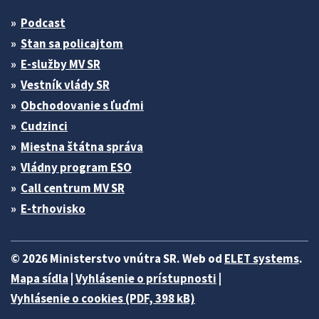
Podcast
Stan sa policajtom
E-služby MV SR
Vestník vlády SR
Obchodovanie s ľuďmi
Cudzinci
Miestna štátna správa
Vládny program ESO
Call centrum MV SR
E-trhovisko
© 2026 Ministerstvo vnútra SR. Web od
ELET systems
.
Mapa sídla
|
Vyhlásenie o prístupnosti
|
Vyhlásenie o cookies (PDF, 398 kB)