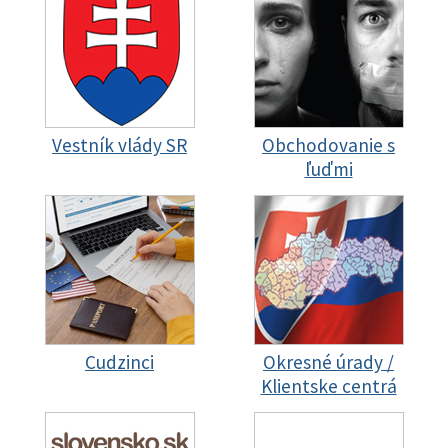
Vestník vlády SR
Obchodovanie s
ľuďmi
Cudzinci
Okresné úrady /
Klientske centrá