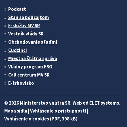
Podcast
Stan sa policajtom
E-služby MV SR
Vestník vlády SR
Obchodovanie s ľuďmi
Cudzinci
Miestna štátna správa
Vládny program ESO
Call centrum MV SR
E-trhovisko
© 2026 Ministerstvo vnútra SR. Web od
ELET systems
.
Mapa sídla
|
Vyhlásenie o prístupnosti
|
Vyhlásenie o cookies (PDF, 398 kB)