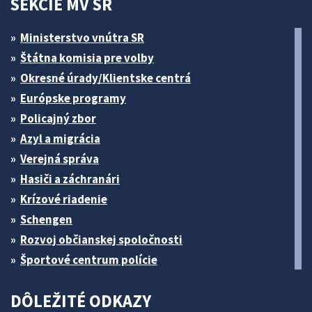
SEKCIE MV SR
Ministerstvo vnútra SR
Štátna komisia pre volby
Okresné úrady/Klientske centrá
Európske programy
Policajný zbor
Azyl a migrácia
Verejná správa
Hasiči a záchranári
Krízové riadenie
Schengen
Rozvoj občianskej spoločnosti
Športové centrum polície
DÔLEŽITÉ ODKAZY