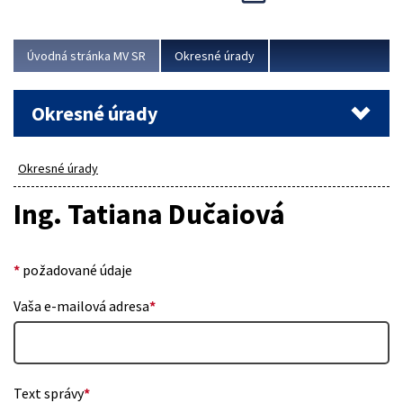
Novinky predstavili na...
Viac
Úvodná stránka MV SR
Okresné úrady
Okresné úrady
Okresné úrady
Ing. Tatiana Dučaiová
*
požadované údaje
Vaša e-mailová adresa
*
Text správy
*