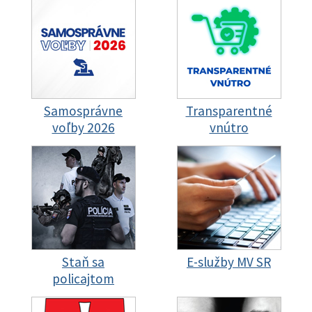
Samosprávne
Transparentné
voľby 2026
vnútro
Staň sa
E-služby MV SR
policajtom