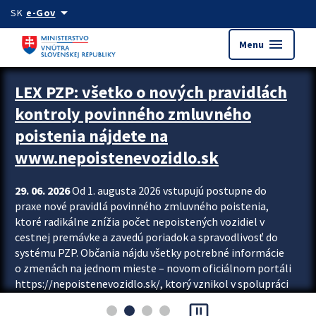
Preskocit na hlavný obsah
arrow_drop_down
SK
e-Gov
menu
Menu
Zastavit automatický posun upútavok
LEX PZP: všetko o nových pravidlách
kontroly povinného zmluvného
poistenia nájdete na
www.nepoistenevozidlo.sk
29. 06. 2026
Od 1. augusta 2026 vstupujú postupne do
praxe nové pravidlá povinného zmluvného poistenia,
ktoré radikálne znížia počet nepoistených vozidiel v
cestnej premávke a zavedú poriadok a spravodlivosť do
systému PZP. Občania nájdu všetky potrebné informácie
o zmenách na jednom mieste – novom oficiálnom portáli
https://nepoistenevozidlo.sk/, ktorý vznikol v spolupráci
Slovenskej kancelárie poisťovateľov (SKP), Slovenskej
pause_presentation
asociácie poisťovní (SLASPO) a Ministerstva vnútra SR.