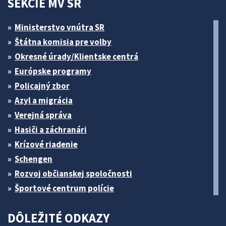
SEKCIE MV SR
Ministerstvo vnútra SR
Štátna komisia pre volby
Okresné úrady/Klientske centrá
Európske programy
Policajný zbor
Azyl a migrácia
Verejná správa
Hasiči a záchranári
Krízové riadenie
Schengen
Rozvoj občianskej spoločnosti
Športové centrum polície
DÔLEŽITÉ ODKAZY