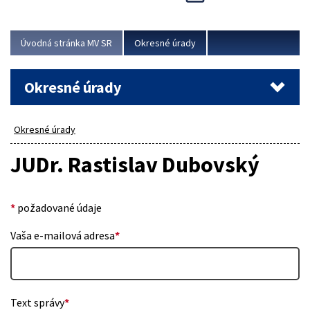
Novinky predstavili na...
Viac
Úvodná stránka MV SR
Okresné úrady
Okresné úrady
Okresné úrady
JUDr. Rastislav Dubovský
*
požadované údaje
Vaša e-mailová adresa
*
Text správy
*