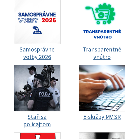
Samosprávne
Transparentné
voľby 2026
vnútro
Staň sa
E-služby MV SR
policajtom