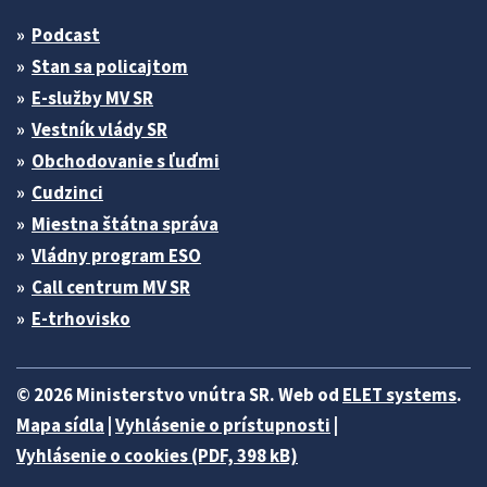
Podcast
Stan sa policajtom
E-služby MV SR
Vestník vlády SR
Obchodovanie s ľuďmi
Cudzinci
Miestna štátna správa
Vládny program ESO
Call centrum MV SR
E-trhovisko
© 2026 Ministerstvo vnútra SR. Web od
ELET systems
.
Mapa sídla
|
Vyhlásenie o prístupnosti
|
Vyhlásenie o cookies (PDF, 398 kB)