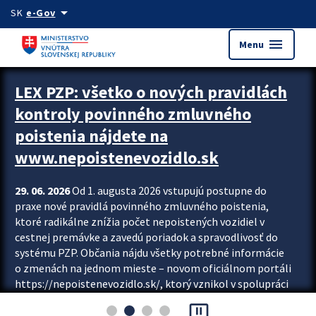
Preskocit na hlavný obsah
arrow_drop_down
SK
e-Gov
menu
Menu
Zastavit automatický posun upútavok
LEX PZP: všetko o nových pravidlách
kontroly povinného zmluvného
poistenia nájdete na
www.nepoistenevozidlo.sk
29. 06. 2026
Od 1. augusta 2026 vstupujú postupne do
praxe nové pravidlá povinného zmluvného poistenia,
ktoré radikálne znížia počet nepoistených vozidiel v
cestnej premávke a zavedú poriadok a spravodlivosť do
systému PZP. Občania nájdu všetky potrebné informácie
o zmenách na jednom mieste – novom oficiálnom portáli
https://nepoistenevozidlo.sk/, ktorý vznikol v spolupráci
Slovenskej kancelárie poisťovateľov (SKP), Slovenskej
pause_presentation
asociácie poisťovní (SLASPO) a Ministerstva vnútra SR.