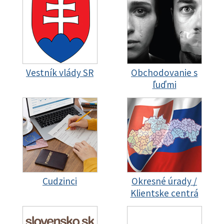
Vestník vlády SR
Obchodovanie s
ľuďmi
Cudzinci
Okresné úrady /
Klientske centrá