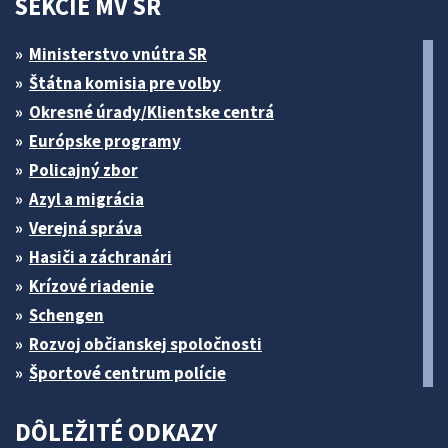
SEKCIE MV SR
Ministerstvo vnútra SR
Štátna komisia pre volby
Okresné úrady/Klientske centrá
Európske programy
Policajný zbor
Azyl a migrácia
Verejná správa
Hasiči a záchranári
Krízové riadenie
Schengen
Rozvoj občianskej spoločnosti
Športové centrum polície
DÔLEŽITÉ ODKAZY