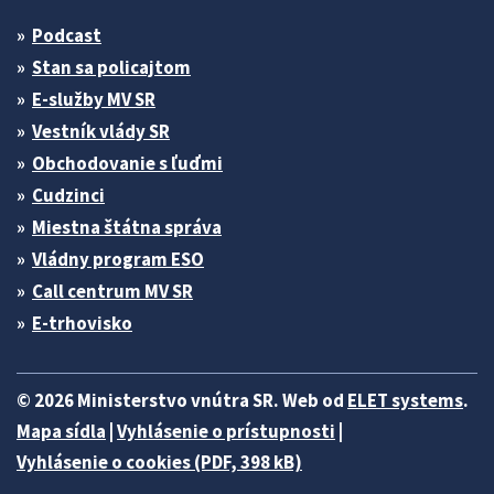
Podcast
Stan sa policajtom
E-služby MV SR
Vestník vlády SR
Obchodovanie s ľuďmi
Cudzinci
Miestna štátna správa
Vládny program ESO
Call centrum MV SR
E-trhovisko
© 2026 Ministerstvo vnútra SR. Web od
ELET systems
.
Mapa sídla
|
Vyhlásenie o prístupnosti
|
Vyhlásenie o cookies (PDF, 398 kB)