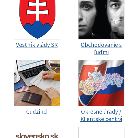
Vestník vlády SR
Obchodovanie s
ľuďmi
Cudzinci
Okresné úrady /
Klientske centrá