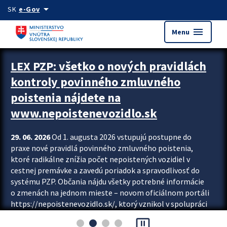
Preskocit na hlavný obsah
arrow_drop_down
SK
e-Gov
menu
Menu
Zastavit automatický posun upútavok
LEX PZP: všetko o nových pravidlách
kontroly povinného zmluvného
poistenia nájdete na
www.nepoistenevozidlo.sk
29. 06. 2026
Od 1. augusta 2026 vstupujú postupne do
praxe nové pravidlá povinného zmluvného poistenia,
ktoré radikálne znížia počet nepoistených vozidiel v
cestnej premávke a zavedú poriadok a spravodlivosť do
systému PZP. Občania nájdu všetky potrebné informácie
o zmenách na jednom mieste – novom oficiálnom portáli
https://nepoistenevozidlo.sk/, ktorý vznikol v spolupráci
Slovenskej kancelárie poisťovateľov (SKP), Slovenskej
pause_presentation
asociácie poisťovní (SLASPO) a Ministerstva vnútra SR.