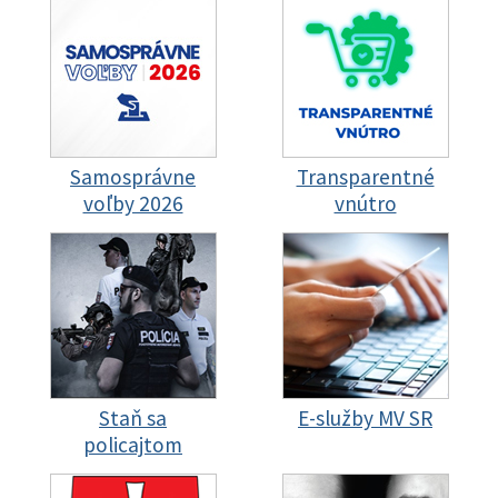
Samosprávne
Transparentné
voľby 2026
vnútro
Staň sa
E-služby MV SR
policajtom