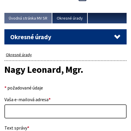
Novinky predstavili na...
Viac
Úvodná stránka MV SR
Okresné úrady
Okresné úrady
Okresné úrady
Nagy Leonard, Mgr.
*
požadované údaje
Vaša e-mailová adresa
*
Text správy
*