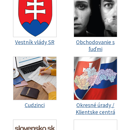
Vestník vlády SR
Obchodovanie s
ľuďmi
Cudzinci
Okresné úrady /
Klientske centrá