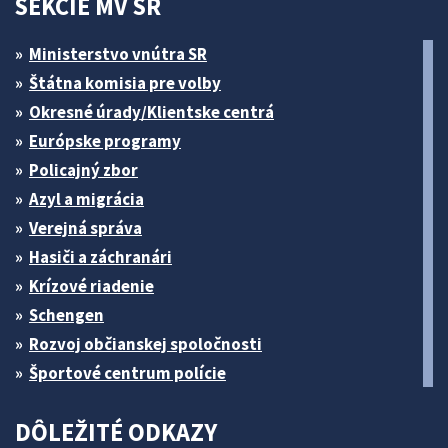
SEKCIE MV SR
Ministerstvo vnútra SR
Štátna komisia pre volby
Okresné úrady/Klientske centrá
Európske programy
Policajný zbor
Azyl a migrácia
Verejná správa
Hasiči a záchranári
Krízové riadenie
Schengen
Rozvoj občianskej spoločnosti
Športové centrum polície
DÔLEŽITÉ ODKAZY