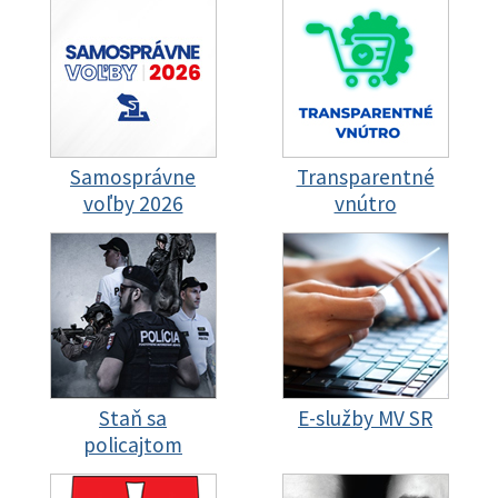
Samosprávne
Transparentné
voľby 2026
vnútro
Staň sa
E-služby MV SR
policajtom