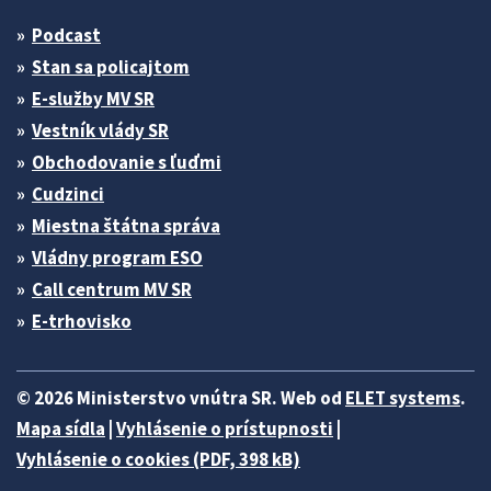
Podcast
Stan sa policajtom
E-služby MV SR
Vestník vlády SR
Obchodovanie s ľuďmi
Cudzinci
Miestna štátna správa
Vládny program ESO
Call centrum MV SR
E-trhovisko
© 2026 Ministerstvo vnútra SR. Web od
ELET systems
.
Mapa sídla
|
Vyhlásenie o prístupnosti
|
Vyhlásenie o cookies (PDF, 398 kB)