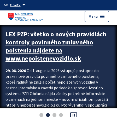
Preskocit na hlavný obsah
arrow_drop_down
SK
e-Gov
menu
Menu
Zastavit automatický posun upútavok
LEX PZP: všetko o nových pravidlách
kontroly povinného zmluvného
poistenia nájdete na
www.nepoistenevozidlo.sk
29. 06. 2026
Od 1. augusta 2026 vstupujú postupne do
praxe nové pravidlá povinného zmluvného poistenia,
ktoré radikálne znížia počet nepoistených vozidiel v
cestnej premávke a zavedú poriadok a spravodlivosť do
systému PZP. Občania nájdu všetky potrebné informácie
o zmenách na jednom mieste – novom oficiálnom portáli
https://nepoistenevozidlo.sk/, ktorý vznikol v spolupráci
Slovenskej kancelárie poisťovateľov (SKP), Slovenskej
pause_presentation
asociácie poisťovní (SLASPO) a Ministerstva vnútra SR.