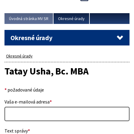
Novinky predstavili na...
Viac
Úvodná stránka MV SR
Okresné úrady
Okresné úrady
Okresné úrady
Tatay Usha, Bc. MBA
*
požadované údaje
Vaša e-mailová adresa
*
Text správy
*